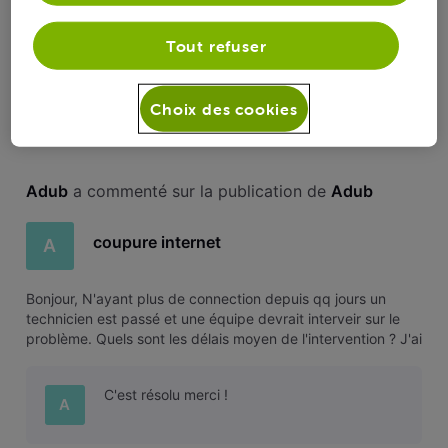
rends compte que je continue d'avoir des prélèvements en
faveur de Scarlet (ancien fournisseur). Lors du changement
Tout refuser
via Easy Switch, il me semble que le changement est
totalement automatisé (domicilations comprises) ? Après les
52
1
0
2
avoir contacté
Choix des cookies
Adub
 a commenté sur la publication de 
Adub
coupure internet
A
Bonjour, N'ayant plus de connection depuis qq jours un
technicien est passé et une équipe devrait interveir sur le
problème. Quels sont les délais moyen de l'intervention ? J'ai
besoin d'une connection stable pour le travail, c'est plutot
urgent.
C'est résolu merci !
A