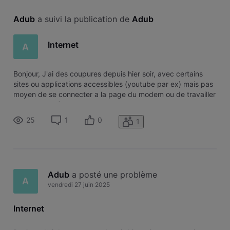
Adub
 a suivi la publication de 
Adub
Internet
A
Bonjour, J'ai des coupures depuis hier soir, avec certains
sites ou applications accessibles (youtube par ex) mais pas
moyen de se connecter a la page du modem ou de travailler
(vpn, slack,...) Est il possible de savoir ce qu'il se passe ?
Merci
25
1
0
1
Adub
 a posté une problème
A
vendredi 27 juin 2025
Internet