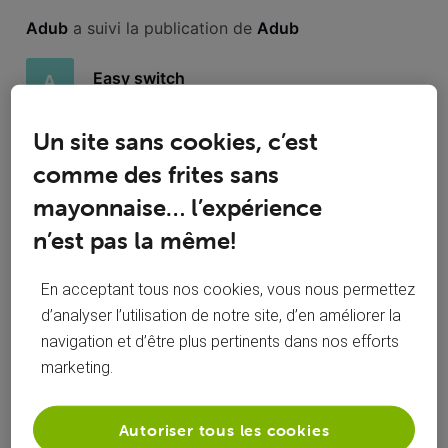
Toutesles
Adub
 a suivi la publication de 
Adub
activités
Easy switch
A
Bonjour, Etant passé chez Voo il y a quelques mois, je me
Un site sans cookies, c’est
rends compte que je continue d'avoir des prélèvements en
comme des frites sans
faveur de Scarlet (ancien fournisseur). Lors du changement
via Easy Switch, il me semble que le changement est
mayonnaise… l’expérience
totalement automatisé (domicilations comprises) ? Après les
52
1
0
2
n’est pas la même!
avoir contacté
En acceptant tous nos cookies, vous nous permettez
d’analyser l’utilisation de notre site, d’en améliorer la
Adub
 a posté une question
navigation et d’être plus pertinents dans nos efforts
A
samedi 28 février 2026
marketing.
Easy switch
Autoriser tous les cookies
Bonjour, Etant passé chez Voo il y a quelques mois, je me