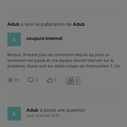
Adub
 a suivi la publication de 
Adub
coupure internet
A
Bonjour, N'ayant plus de connection depuis qq jours un
technicien est passé et une équipe devrait interveir sur le
problème. Quels sont les délais moyen de l'intervention ? J'ai
besoin d'une connection stable pour le travail, c'est plutot
urgent.
91
3
0
3
Adub
 a posté une question
A
jeudi 15 janvier 2026