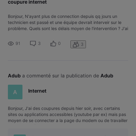
coupure internet
Bonjour, N'ayant plus de connection depuis qq jours un
technicien est passé et une équipe devrait interveir sur le
problème. Quels sont les délais moyen de l'intervention ? J'ai
besoin d'une connection stable pour le travail, c'est plutot
urgent.
91
3
0
3
Adub
 a commenté sur la publication de 
Adub
Internet
A
Bonjour, J'ai des coupures depuis hier soir, avec certains
sites ou applications accessibles (youtube par ex) mais pas
moyen de se connecter a la page du modem ou de travailler
(vpn, slack,...) Est il possible de savoir ce qu'il se passe ?
Merci