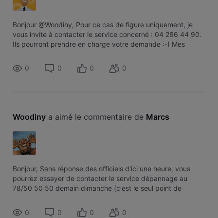
Bonjour @Woodiny, Pour ce cas de figure uniquement, je
vous invite à contacter le service concerné : 04 266 44 90.
Ils pourront prendre en charge votre demande :-) Mes
collègues sont disponibles du lundi au samedi : entre 8h30 -
18h.
0
0
0
0
Woodiny
 a aimé le commentaire de 
Marcs
Bonjour, Sans réponse des officiels d'ici une heure, vous
pourrez essayer de contacter le service dépannage au
78/50 50 50 demain dimanche (c'est le seul point de
contact joignable le dimanche). Si vous avez déjà un
numéro de client, inscrivez le d
0
0
0
0