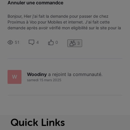
Annuler une commandce
Bonjour, Hier j'ai fait la demande pour passer de chez
Proximus à Voo pour Mobiles et internet. J'ai fait cette
demande après avoir vérifié mon eligibilité sur le site pour la
connexion internet dans ma rue. Maintenant on me dit qu'il
n'y a pas de racoordement dans ma rue et que sauf
51
4
0
3
travaux, tranch
Woodiny
 a rejoint la communauté.
W
samedi 15 mars 2025
Quick Links