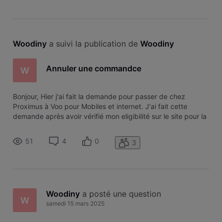
Woodiny
 a suivi la publication de 
Woodiny
Annuler une commandce
W
Bonjour, Hier j'ai fait la demande pour passer de chez
Proximus à Voo pour Mobiles et internet. J'ai fait cette
demande après avoir vérifié mon eligibilité sur le site pour la
connexion internet dans ma rue. Maintenant on me dit qu'il
n'y a pas de racoordement dans ma rue et que sauf
51
4
0
3
travaux, tranch
Woodiny
 a posté une question
W
samedi 15 mars 2025