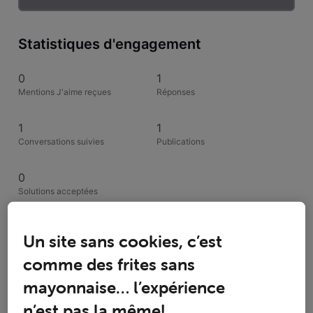
Statistiques d'engagement
0
1
Mentions J'aime reçues
Réponses
1
1
Conversations suivies
Publications
0
Solutions acceptées
Activités de Woodiny
Un site sans cookies, c’est
comme des frites sans
Toutesles activités
mayonnaise… l’expérience
Selected
n’est pas la même!