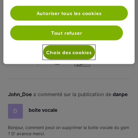
Toutesles
John_Doe
 a suivi la publication de 
danpe
activités
Autoriser tous les cookies
boite vocale
D
Tout refuser
Bonjour, comment peut on supprimer la boite vocale du gsm
? D' avance merci.
Choix des cookies
204
8
0
5
John_Doe
 a commenté sur la publication de 
danpe
boite vocale
D
Bonjour, comment peut on supprimer la boite vocale du gsm
? D' avance merci.