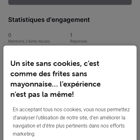
Statistiques d'engagement
0
1
Mentions J'aime reçues
Réponses
1
0
Un site sans cookies, c’est
Conversations suivies
Publications
comme des frites sans
0
mayonnaise… l’expérience
Solutions acceptées
n’est pas la même!
Activités de John_Doe
En acceptant tous nos cookies, vous nous permettez
d’analyser l’utilisation de notre site, d’en améliorer la
Toutesles activités
navigation et d’être plus pertinents dans nos efforts
marketing.
Selected