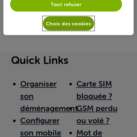
Toutesles
Tout refuser
stephnadege
 a rejoint la communauté.
activités
S
vendredi 7 février 2025
Choix des cookies
Quick Links
Organiser
Carte SIM
son
bloquée ?
déménagement
GSM perdu
Configurer
ou volé ?
son mobile
Mot de