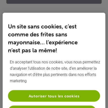
Statistiques d'engagement
Un site sans cookies, c’est
0
0
Mentions J'aime reçues
Réponses
comme des frites sans
mayonnaise… l’expérience
0
1
n’est pas la même!
Conversations suivies
Publications
0
En acceptant tous nos cookies, vous nous permettez
Solutions acceptées
d’analyser l’utilisation de notre site, d’en améliorer la
navigation et d’être plus pertinents dans nos efforts
Activités de stephnadege
marketing.
Toutesles activités
Autoriser tous les cookies
Selected