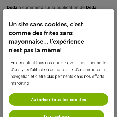
Toutesles
Deda
 a commenté sur la publication de 
Deda
activités
Mise a l'heure vootv +
D
Un site sans cookies, c’est
comme des frites sans
Suite passage heure d'été décalage guide TV et programme
mayonnaise… l’expérience
n’est pas la même!
Pour info je viens de l'installer sur boîtier
D
strong str 420 Android 11 Et ça fonctionne
En acceptant tous nos cookies, vous nous permettez
d’analyser l’utilisation de notre site, d’en améliorer la
navigation et d’être plus pertinents dans nos efforts
marketing.
Deda
 a commenté sur la publication de 
Deda
Mise a l'heure vootv +
D
Autoriser tous les cookies
Suite passage heure d'été décalage guide TV et programme
Tout refuser