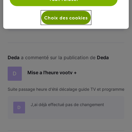
Tout les appareils sont sous Android 11
D
Smartphones Motorola G9 G22 Tv Thomson
Choix des cookies
Tv salora Tablette Lenovo
Deda
 a commenté sur la publication de 
Deda
Mise a l'heure vootv +
D
Suite passage heure d'été décalage guide TV et programme
J,ai déjà effectué pas de changement
D