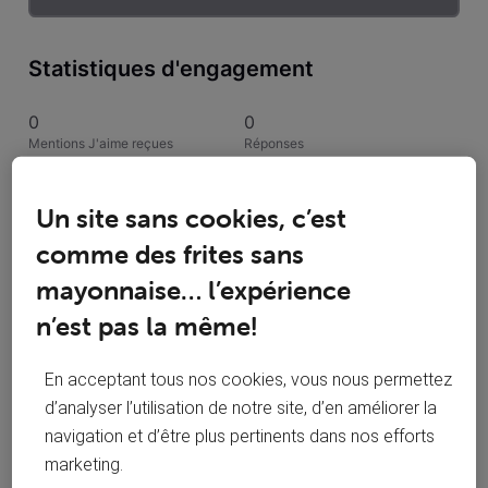
Statistiques d'engagement
0
0
Mentions J'aime reçues
Réponses
1
1
Un site sans cookies, c’est
Conversations suivies
Publications
comme des frites sans
0
mayonnaise… l’expérience
Solutions acceptées
n’est pas la même!
Activités de Valaire03
En acceptant tous nos cookies, vous nous permettez
d’analyser l’utilisation de notre site, d’en améliorer la
Toutesles activités
navigation et d’être plus pertinents dans nos efforts
marketing.
Selected