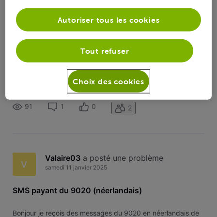
Toutesles
Valaire03
 a suivi la publication de 
Valaire03
activités
Autoriser tous les cookies
SMS payant du 9020 (néerlandais)
V
Tout refuser
Bonjour je reçois des messages du 9020 en néerlandais de
police mais ça me coûte 2 euros alors que j’ai rien demander
Choix des cookies
, j’ai envoyer stop mais sa ne s’arrête pas j’aimerais en finir
91
1
0
2
Valaire03
 a posté une problème
V
samedi 11 janvier 2025
SMS payant du 9020 (néerlandais)
Bonjour je reçois des messages du 9020 en néerlandais de