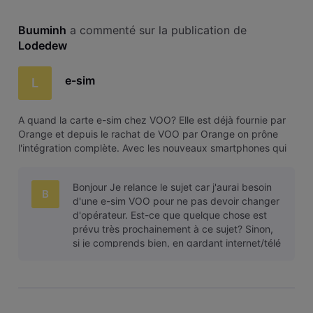
Buuminh
 a commenté sur la publication de 
Lodedew
e-sim
L
A quand la carte e-sim chez VOO? Elle est déjà fournie par
Orange et depuis le rachat de VOO par Orange on prône
l'intégration complète. Avec les nouveaux smartphones qui
disposent de plus en plus d'une carte e-sim combinée avec
une carte physique, ce serait très utile.
Bonjour Je relance le sujet car j'aurai besoin
B
d'une e-sim VOO pour ne pas devoir changer
d'opérateur. Est-ce que quelque chose est
prévu très prochainement à ce sujet? Sinon,
si je comprends bien, en gardant internet/télé
chez VOO mais en prenant