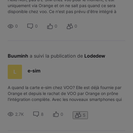
uniquement via Orange et on ne sait pas quand ce sera
disponible chez voo. Ce n'est pas prévu d'être intégré à
court terme chez voo. Oui , si vous avez un pack chez voo,
vous pouvez bénéficier de
0
0
0
0
Buuminh
 a suivi la publication de 
Lodedew
e-sim
L
A quand la carte e-sim chez VOO? Elle est déjà fournie par
Orange et depuis le rachat de VOO par Orange on prône
l'intégration complète. Avec les nouveaux smartphones qui
disposent de plus en plus d'une carte e-sim combinée avec
une carte physique, ce serait très utile.
2.7K
8
0
5