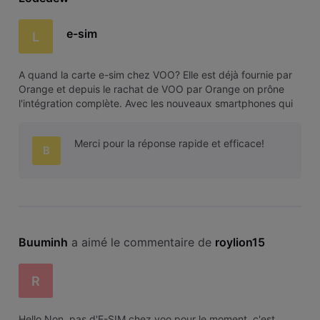
e-sim
L
A quand la carte e-sim chez VOO? Elle est déjà fournie par
Orange et depuis le rachat de VOO par Orange on prône
l'intégration complète. Avec les nouveaux smartphones qui
disposent de plus en plus d'une carte e-sim combinée avec
une carte physique, ce serait très utile.
Merci pour la réponse rapide et efficace!
B
Buuminh
 a aimé le commentaire de 
roylion15
R
Hello Non, pas d'E-SIM chez voo pour le moment, c'est