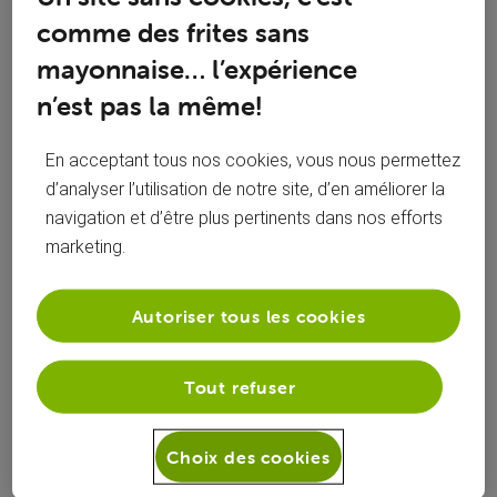
Toutesles
comme des frites sans
Buuminh
 a commenté sur la publication de 
activités
Buuminh
mayonnaise… l’expérience
Votre connexion n'est pas privée (Google
n’est pas la même!
B
Chrome)
En acceptant tous nos cookies, vous nous permettez
Bonjour, Voir photo ci-dessous. Que faire? :(
d’analyser l’utilisation de notre site, d’en améliorer la
navigation et d’être plus pertinents dans nos efforts
Je précise que c’est en voulant me connecter
B
marketing.
au site Voo TV Plus.
Autoriser tous les cookies
Buuminh
 a suivi la publication de 
Buuminh
Tout refuser
Votre connexion n'est pas privée (Google
B
Chrome)
Choix des cookies