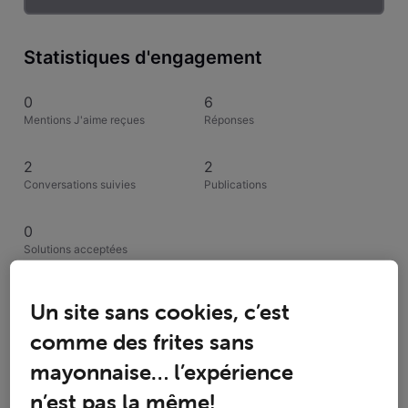
Statistiques d'engagement
0
6
Mentions J'aime reçues
Réponses
2
2
Conversations suivies
Publications
0
Solutions acceptées
Activités de TNS
Un site sans cookies, c’est
comme des frites sans
Toutesles activités
mayonnaise… l’expérience
Selected
n’est pas la même!