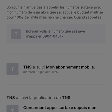
Bonjour je n'arrive pas à appeler les numéros surtaxé avec
mon numéro de gsm alors que j ai activé le budget maîtrisé
pour 100€ de limite mais rien ne change. Quand j'appel sa
me di numéros non attribué alors que j ai essayé avec le
numéro d un ami et le numéro fonctionne donc je
Bonjour voilà le numéro que j'essaye
comprends pas ce bl
T
d'appeler 0904-04517
TNS
 a suivi 
Mon abonnement mobile
.
T
mercredi 15 janvier 2025
TNS
 a suivi la publication de 
TNS
Concernant appel surtaxé depuis mon
T