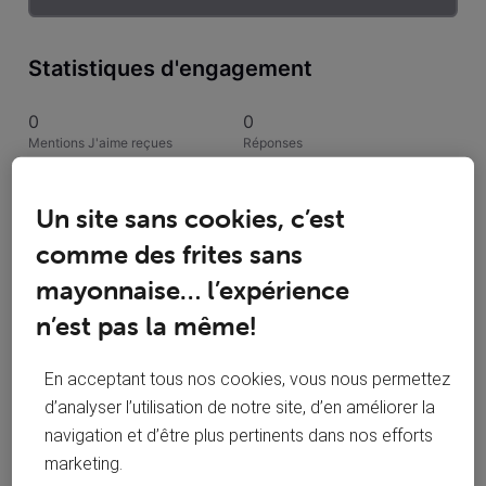
Statistiques d'engagement
0
0
Mentions J'aime reçues
Réponses
1
1
Un site sans cookies, c’est
Conversations suivies
Publications
comme des frites sans
0
mayonnaise… l’expérience
Solutions acceptées
n’est pas la même!
Activités de Sandri
En acceptant tous nos cookies, vous nous permettez
d’analyser l’utilisation de notre site, d’en améliorer la
Toutesles activités
navigation et d’être plus pertinents dans nos efforts
marketing.
Selected