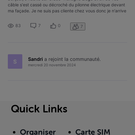
câble s'est cassé ou décroché du pilonne électrique devant
ma façade. Je ne suis pas cliente chez vous donc je n'arrive
pas à vous contacter par téléphone. Merci d'avance
Palummieri Sandra
83
7
0
7
Sandri
 a rejoint la communauté.
S
mercredi 20 novembre 2024
Quick Links
Organiser
Carte SIM