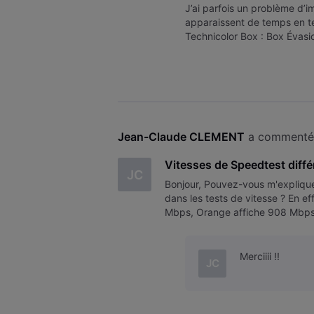
J’ai parfois un problème d’
apparaissent de temps en te
Technicolor Box : Box Évas
problème n’est pas lié à une 
Jean-Claude CLEMENT
 a commenté 
Vitesses de Speedtest différ
JC
Bonjour, Pouvez-vous m'expliquer 
dans les tests de vitesse ? En 
Mbps, Orange affiche 908 Mbps
Cette variation me perturbe lors
Merciiii !!
JC