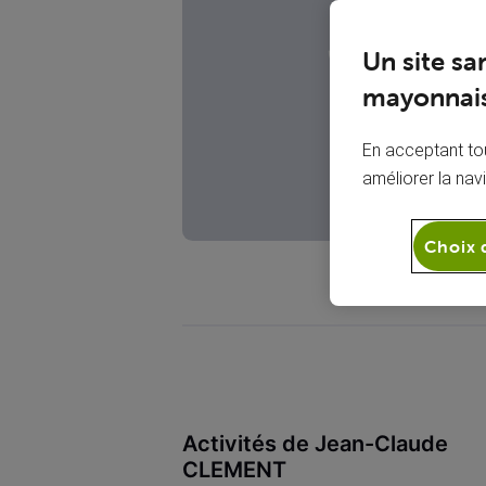
JC
Un site sa
mayonnais
En acceptant tou
améliorer la nav
Choix 
Activités de Jean-Claude
CLEMENT