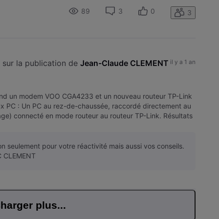
e perturbe lors de
89
3
0
3
sur la publication de 
Jean-Claude CLEMENT
il y a 1 an
prend un modem VOO CGA4233 et un nouveau routeur TP-Link
ux PC : Un PC au rez-de-chaussée, raccordé directement au
) connecté en mode routeur au routeur TP-Link. Résultats
haussée :
n seulement pour votre réactivité mais aussi vos conseils.
JC CLEMENT
harger plus...