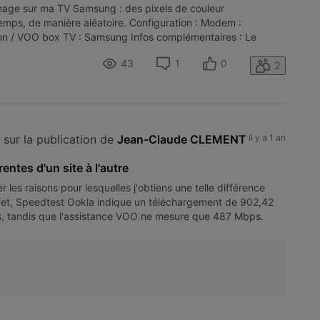
image sur ma TV Samsung : des pixels de couleur
mps, de manière aléatoire. Configuration : Modem :
ion / VOO box TV : Samsung Infos complémentaires : Le
chaîne précise Il apparaît et disparaî
43
1
0
2
sur la publication de 
Jean-Claude CLEMENT
il y a 1 an
entes d'un site à l'autre
les raisons pour lesquelles j'obtiens une telle différence
effet, Speedtest Ookla indique un téléchargement de 902,42
, tandis que l'assistance VOO ne mesure que 487 Mbps.
 de