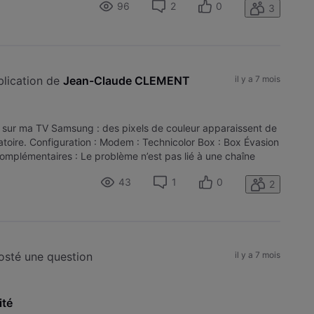
96
2
0
3
ublication de 
Jean-Claude CLEMENT
il y a 7 mois
e sur ma TV Samsung : des pixels de couleur apparaissent de
toire. Configuration : Modem : Technicolor Box : Box Évasion
mplémentaires : Le problème n’est pas lié à une chaîne
43
1
0
2
posté une question
il y a 7 mois
ité