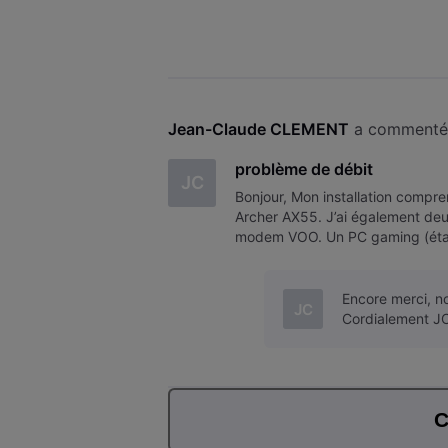
487 Mbps. Cette variation m
Jean-Claude CLEMENT
 a commenté 
problème de débit
JC
Bonjour, Mon installation com
Archer AX55. J’ai également de
modem VOO. Un PC gaming (étage
des Speedtest : PC au rez-de-c
Encore merci, no
JC
Cordialement 
C