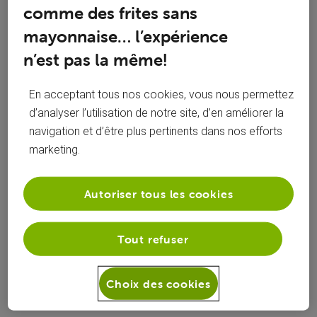
Toutesles
comme des frites sans
Vansteen
 a suivi la publication de 
urbainarthur
activités
mayonnaise… l’expérience
Matériel prochainement migré sur celui
n’est pas la même!
d’Orange ?
En acceptant tous nos cookies, vous nous permettez
Bonjour à tous, Avec la transition de VOO vers Orange
prévue pour septembre 2025, je me pose une question
d’analyser l’utilisation de notre site, d’en améliorer la
concernant les équipements actuels. Je sais que les
navigation et d’être plus pertinents dans nos efforts
nouveaux clients VOO bénéficient déjà du modem Wi-Fi 6
marketing.
d’Orange, mais qu’en est-il pour les anciens clients ?
2.1K
46
2
17
Pensez-vous que la Box Évasion e
Autoriser tous les cookies
Vansteen
 a commenté sur la publication de 
Tout refuser
urbainarthur
Matériel prochainement migré sur celui
Choix des cookies
d’Orange ?