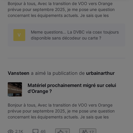
Bonjour à tous, Avec la transition de VOO vers Orange
prévue pour septembre 2025, je me pose une question
concernant les équipements actuels. Je sais que les
nouveaux clients VOO bénéficient déjà du modem Wi-Fi 6
d’Orange, mais qu’en est-il pour les anciens clients ?
Meme questions... La DVBC via coax toujours
Pensez-vous que la Box Évasion e
V
disponible sans décodeur ou carte ?
Vansteen
 a aimé la publication de 
urbainarthur
Matériel prochainement migré sur celui
d’Orange ?
Bonjour à tous, Avec la transition de VOO vers Orange
prévue pour septembre 2025, je me pose une question
concernant les équipements actuels. Je sais que les
nouveaux clients VOO bénéficient déjà du modem Wi-Fi 6
d’Orange, mais qu’en est-il pour les anciens clients ?
2.1K
46
2
17