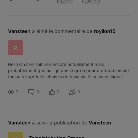
Pensez-vous que la Box Évasion e
Vansteen
 a aimé le commentaire de 
roylion15
R
Hello On n’en sait rien encore actuellement mais
probablement que oui , je pense qu’on pourra probablement
toujours capter les chaînes de base via le nouveau signal
(offre ex analogique) je doute qu’ils suppriment cela car je
pense que cela fait part
0
0
0
0
Vansteen
 a suivi la publication de 
Vansteen
Teledistribution Orange