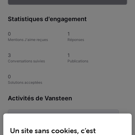
Statistiques d'engagement
0
1
Mentions J'aime reçues
Réponses
3
1
Conversations suivies
Publications
0
Solutions acceptées
Activités de Vansteen
Toutesles activités
Un site sans cookies, c’est
Selected