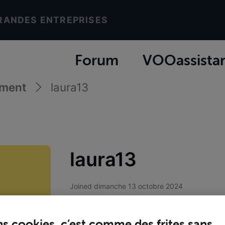
RANDES ENTREPRISES
Forum
VOOassista
ement
laura13
laura13
Joined
dimanche 13 octobre 2024
ns cookies, c’est comme des frites sans