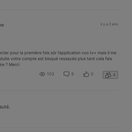
me
il y a 2 ans
cter pour la première fois sûr l’application voo tv+ mais il me
oduite votre compte est bloqué ressayée plus tard cela fais
ire ? Merci
103
9
0
4
auté.