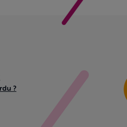
?
rdu ?