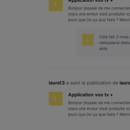
Application voo tv +
L
Bonjour j’essaie de me connecter 
oops une erreur s’est produite v
jours que j’ai ça que faire ? Merc
Cela fait 2 mois 
L
réessaierai dema
aide
laura13
 a suivi la publication de 
laur
Application voo tv +
L
Bonjour j’essaie de me connecter 
oops une erreur s’est produite v
jours que j’ai ça que faire ? Merc