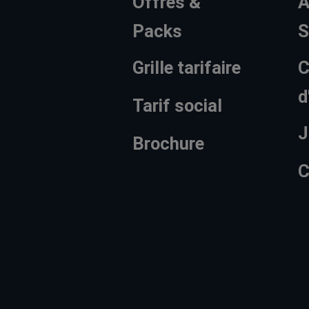
Offres &
A
Packs
S
Grille tarifaire
C
d
Tarif social
J
Brochure
C