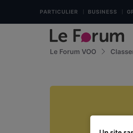
PARTICULIER
BUSINESS
G
Le Forum VOO
Class
Un site sa