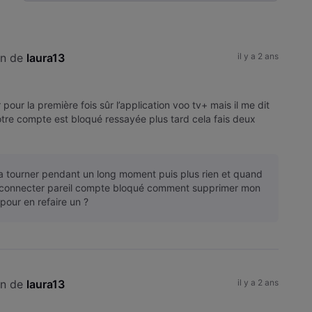
Selected
Toutesles
activités
on de 
laura13
il y a 2 ans
pour la première fois sûr l’application voo tv+ mais il me dit
otre compte est bloqué ressayée plus tard cela fais deux
i
l a tourner pendant un long moment puis plus rien et quand
reconnecter pareil compte bloqué comment supprimer mon
our en refaire un ?
on de 
laura13
il y a 2 ans