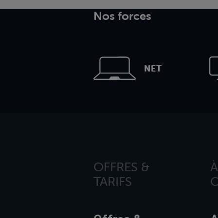
Nos forces
NET
OFFRES &
À
TARIFS