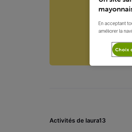
L
mayonnais
En acceptant tou
améliorer la nav
Choix 
Activités de laura13