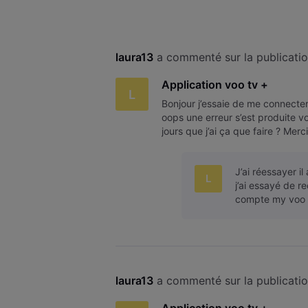
laura13
 a commenté sur la publicati
Application voo tv +
L
Bonjour j’essaie de me connecter 
oops une erreur s’est produite v
jours que j’ai ça que faire ? Merc
J’ai réessayer i
L
j’ai essayé de 
compte my voo p
laura13
 a commenté sur la publicati