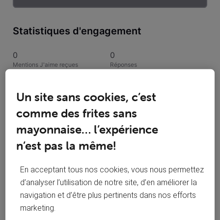
Statistiques d'engagement
0
0
Mentions J'aime reçues
Réponses
1
1
Un site sans cookies, c’est
Conversations suivies
Publications
comme des frites sans
0
mayonnaise… l’expérience
Solutions acceptées
n’est pas la même!
Activités de Meunier_phil72
En acceptant tous nos cookies, vous nous permettez
d’analyser l’utilisation de notre site, d’en améliorer la
Toutesles activités
navigation et d’être plus pertinents dans nos efforts
marketing.
Selected