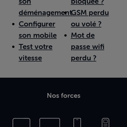
son
bloquée ?
déménagement
GSM perdu
Configurer
ou volé ?
son mobile
Mot de
Test votre
passe wifi
vitesse
perdu ?
Nos forces