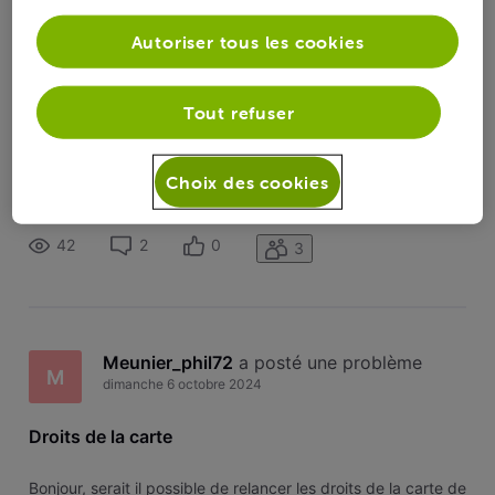
Toutesles
Meunier_phil72
 a suivi la publication de 
activités
Autoriser tous les cookies
Meunier_phil72
Droits de la carte
Tout refuser
M
Bonjour, serait il possible de relancer les droits de la carte de
Choix des cookies
mon voocorder? d’avance merci :)
42
2
0
3
Meunier_phil72
 a posté une problème
M
dimanche 6 octobre 2024
Droits de la carte
Bonjour, serait il possible de relancer les droits de la carte de