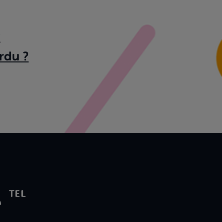
?
rdu ?
TEL