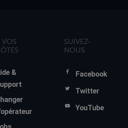
 VOS
SUIVEZ-
CÔTÉS
NOUS
ide &
Facebook
upport
Twitter
hanger
YouTube
'opérateur
obs