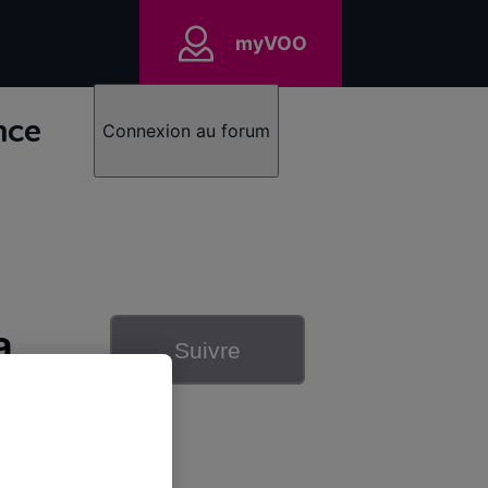
myVOO
nce
Connexion au forum
a
Suivre