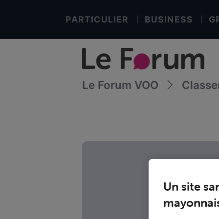
PARTICULIER
BUSINESS
G
Le Forum VOO
Class
Un site sa
mayonnais