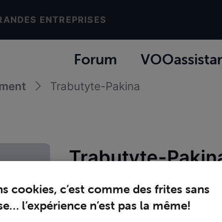
RANDES ENTREPRISES
Forum
VOOassista
ement
Trabutyte-Pakina
Trabutyte-Pakin
Joined
lundi 30 septembre 2024
ns cookies, c’est comme des frites sans
e… l’expérience n’est pas la même!