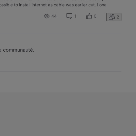
sible to install internet as cable was earlier cut. Ilona
44
1
0
2
 la communauté.