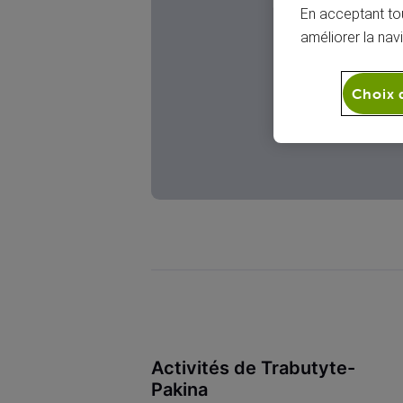
TP
En acceptant tou
améliorer la nav
Choix 
Activités de Trabutyte-
Pakina