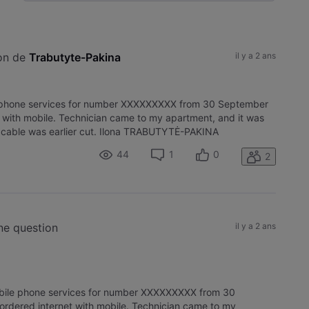
Selected
Toutesles
activités
ion de 
Trabutyte-Pakina
il y a 2 ans
e phone services for number XXXXXXXXX from 30 September
 with mobile. Technician came to my apartment, and it was
 as cable was earlier cut. Ilona TRABUTYTĖ-PAKINA
44
1
0
2
une question
il y a 2 ans
obile phone services for number XXXXXXXXX from 30
rdered internet with mobile. Technician came to my