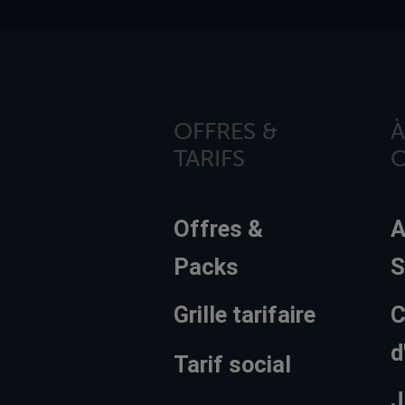
OFFRES &
À
TARIFS
Offres &
A
Packs
S
Grille tarifaire
C
d
Tarif social
J