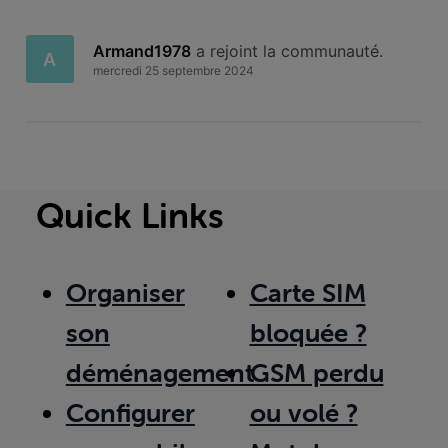
Armand1978
 a rejoint la communauté.
A
mercredi 25 septembre 2024
Quick Links
Organiser
Carte SIM
son
bloquée ?
déménagement
GSM perdu
Configurer
ou volé ?