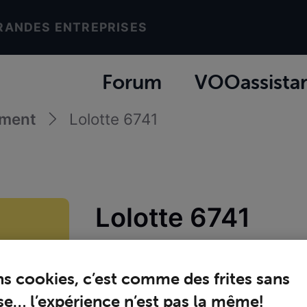
RANDES ENTREPRISES
Forum
VOOassista
ement
Lolotte 6741
Lolotte 6741
Joined
vendredi 6 septembre 2024
ns cookies, c’est comme des frites sans
e… l’expérience n’est pas la même!