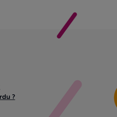
?
rdu ?