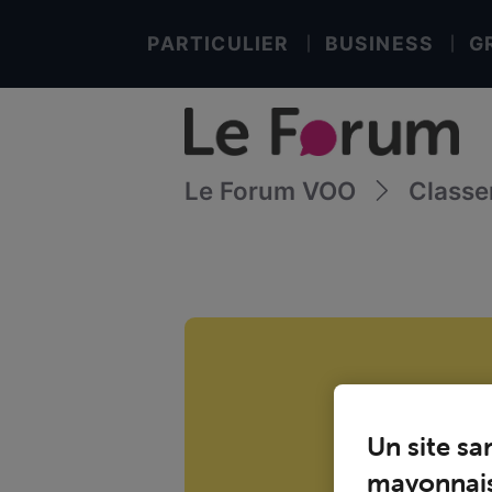
PARTICULIER
BUSINESS
G
Le Forum VOO
Class
Un site sa
mayonnais