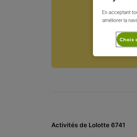
L6
En acceptant tou
améliorer la nav
Choix 
Activités de Lolotte 6741