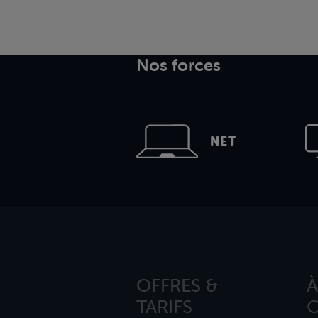
Nos forces
NET
OFFRES &
À
TARIFS