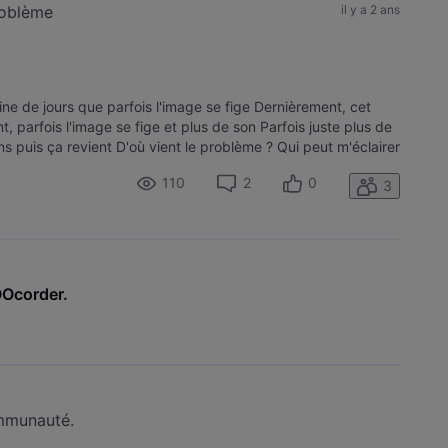
roblème
il y a 2 ans
aine de jours que parfois l'image se fige Dernièrement, cet
, parfois l'image se fige et plus de son Parfois juste plus de
s puis ça revient D'où vient le problème ? Qui peut m'éclairer
110
2
0
3
Ocorder
.
ommunauté.