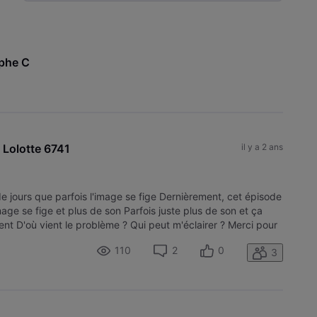
Selected
Toutesles
activités
phe C
 
Lolotte 6741
il y a 2 ans
de jours que parfois l'image se fige Dernièrement, cet épisode
mage se fige et plus de son Parfois juste plus de son et ça
ent D'où vient le problème ? Qui peut m'éclairer ? Merci pour
110
2
0
3