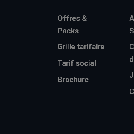
Offres &
A
Packs
S
Grille tarifaire
C
d
Tarif social
J
Brochure
C