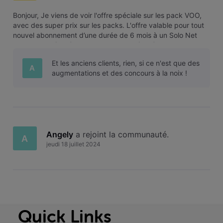
Bonjour, Je viens de voir l'offre spéciale sur les pack VOO,
avec des super prix sur les packs. L'offre valable pour tout
nouvel abonnement d’une durée de 6 mois à un Solo Net
Super Relax (40€) Solo Net Giga Max (56€) Duo Net Super
Relax TV (52€) ... L'offre est-elle temporaire, pendant 6
Et les anciens clients, rien, si ce n'est que des
mois? je n
A
augmentations et des concours à la noix !
Angely
 a rejoint la communauté.
A
jeudi 18 juillet 2024
Quick Links