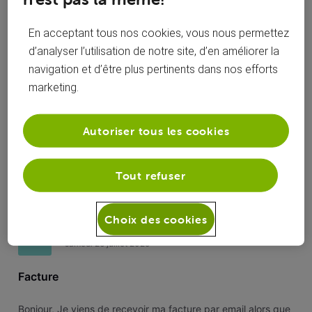
Toutesles
Angely
 a suivi la publication de 
Angely
activités
En acceptant tous nos cookies, vous nous permettez
d’analyser l’utilisation de notre site, d’en améliorer la
Facture
A
navigation et d’être plus pertinents dans nos efforts
marketing.
Bonjour, Je viens de recevoir ma facture par email alors que
j'ai toujours souhaité avoir une facture papier. Sur Myvoo,
l'option papier n'est plus disponible. Je voudrais qu'un
Autoriser tous les cookies
"Officiel" s'occupe de rétablir ma facturation en mode
papier. Merci d'avance. Cordialement.
55
2
0
2
Tout refuser
Choix des cookies
Angely
 a posté une question
A
samedi 26 juillet 2025
Facture
Bonjour, Je viens de recevoir ma facture par email alors que