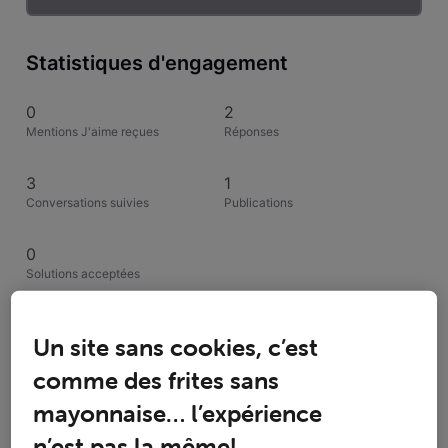
Statistiques d'engagement
0
2
Mentions J'aime reçues
Réponses
3
1
Conversations suivies
Publications
0
Solutions acceptées
Activités de Angely
Un site sans cookies, c’est
comme des frites sans
Toutesles activités
mayonnaise… l’expérience
Selected
n’est pas la même!