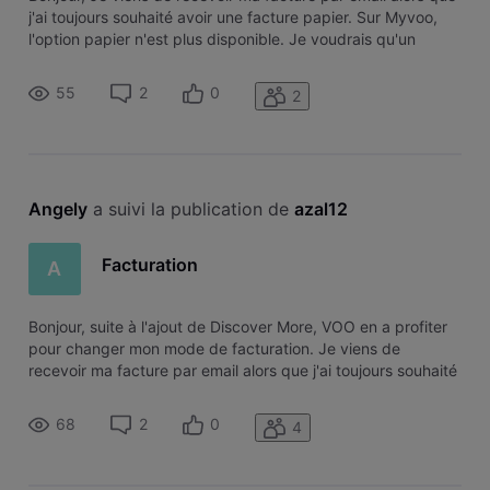
j'ai toujours souhaité avoir une facture papier. Sur Myvoo,
l'option papier n'est plus disponible. Je voudrais qu'un
"Officiel" s'occupe de rétablir ma facturation en mode
papier. Merci d'avance. Cordialement.
55
2
0
2
Angely
 a suivi la publication de 
azal12
Facturation
A
Bonjour, suite à l'ajout de Discover More, VOO en a profiter
pour changer mon mode de facturation. Je viens de
recevoir ma facture par email alors que j'ai toujours souhaité
avoir une facture papier. Sur Myvoo, l'option papier n'est
plus disponible. Je voudrais qu'un "Officiel" s'occupe de
68
2
0
4
rétablir