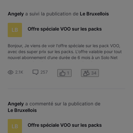
Angely
 a suivi la publication de 
Le Bruxellois
Offre spéciale VOO sur les packs
LB
Bonjour, Je viens de voir l'offre spéciale sur les pack VOO,
avec des super prix sur les packs. L'offre valable pour tout
nouvel abonnement d’une durée de 6 mois à un Solo Net
Super Relax (40€) Solo Net Giga Max (56€) Duo Net Super
Relax TV (52€) ... L'offre est-elle temporaire, pendant 6
2.1K
257
1
34
mois? je n
Angely
 a commenté sur la publication de 
Le Bruxellois
Offre spéciale VOO sur les packs
LB