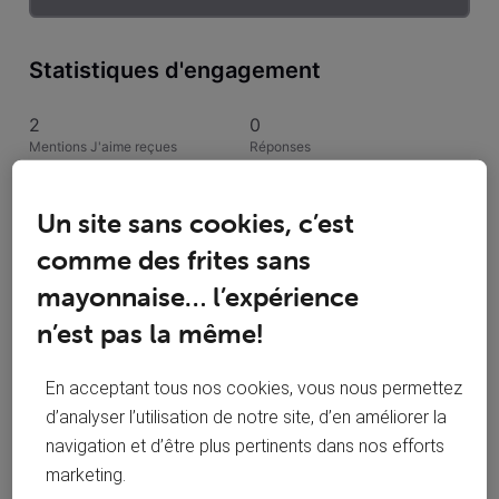
Statistiques d'engagement
2
0
Mentions J'aime reçues
Réponses
1
1
Un site sans cookies, c’est
Conversations suivies
Publications
comme des frites sans
0
mayonnaise… l’expérience
Solutions acceptées
n’est pas la même!
Activités de Haag
En acceptant tous nos cookies, vous nous permettez
d’analyser l’utilisation de notre site, d’en améliorer la
Toutesles activités
navigation et d’être plus pertinents dans nos efforts
marketing.
Selected