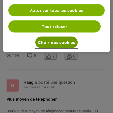
Toutesles
Haag
 a suivi la publication de 
Haag
activités
Autoriser tous les cookies
Plus moyen de téléphoner
H
Tout refuser
Bonjour, Plus moyen de téléphoner depuis ce matin... Et
donc pas moyen non plus de joindre l'assistance voo...
Choix des cookies
quelqu'un d'autre dans le cas ? Merci
164
9
2
8
Haag
 a posté une question
H
mercredi 22 mai 2024
Plus moyen de téléphoner
Bonjour, Plus moyen de téléphoner depuis ce matin... Et