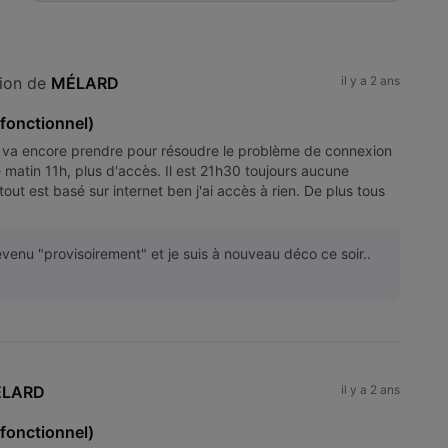
Selected
Toutesles
activités
ion de 
MÉLARD
il y a 2 ans
fonctionnel)
 va encore prendre pour résoudre le problème de connexion
 matin 11h, plus d'accès. Il est 21h30 toujours aucune
ut est basé sur internet ben j'ai accès à rien. De plus tous
evenu "provisoirement" et je suis à nouveau déco ce soir..
LARD
il y a 2 ans
fonctionnel)