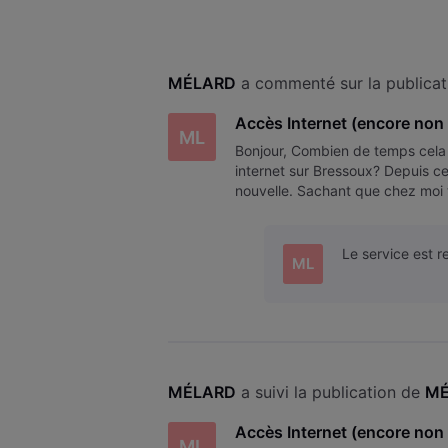
MÉLARD
 a commenté sur la publicat
Accès Internet (encore non 
ML
Bonjour, Combien de temps cela
internet sur Bressoux? Depuis ce
nouvelle. Sachant que chez moi to
les 2 mois, il y a un souci : M
Le service est r
ML
MÉLARD
 a suivi la publication de 
MÉ
Accès Internet (encore non 
ML