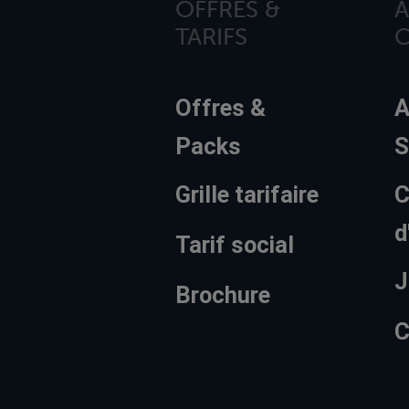
OFFRES &
À
TARIFS
Offres &
A
Packs
S
Grille tarifaire
C
d
Tarif social
J
Brochure
C