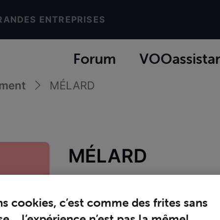
RANDES ENTREPRISES
Forum
VOOassista
ement
MÉLARD
MÉLARD
Joined
mardi 5 mars 2024
ns cookies, c’est comme des frites sans
e… l’expérience n’est pas la même!