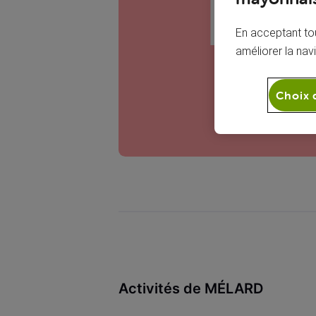
ML
En acceptant tou
améliorer la nav
Choix 
Activités de MÉLARD