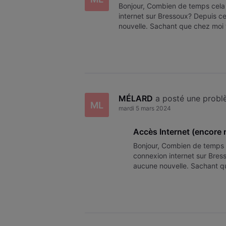
Bonjour, Combien de temps cela
internet sur Bressoux? Depuis ce
nouvelle. Sachant que chez moi to
les 2 mois, il y a un souci : M
MÉLARD
 a posté une prob
ML
mardi 5 mars 2024
Accès Internet (encore 
Bonjour, Combien de temps 
connexion internet sur Bress
aucune nouvelle. Sachant que
De plus tous les 2 mois, il y 