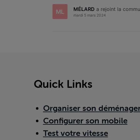
MÉLARD
 a rejoint la comm
ML
mardi 5 mars 2024
Quick Links
Organiser son déménage
Configurer son mobile
Test votre vitesse