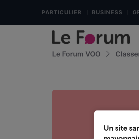
PARTICULIER
BUSINESS
G
Le Forum VOO
Class
Un site sa
mayonnais