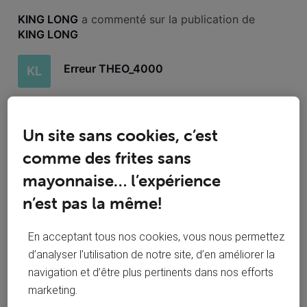
Toutesles
KING LONG
 a commenté sur la publication de 
activités
KING LONG
Erreur THEO_4000
KL
Bjr, Toujours le même problème. Impossible de regarder un
film ou quoi que ce soit sur l'App VooTV+ sur mon
Un site sans cookies, c’est
smartphone Xiaomi 13T. Que faire? Merci
comme des frites sans
Effectivement, pourquoi recréer un nouveau
mayonnaise… l’expérience
KL
sujet? C'était juste pour rappeler que ça ne
fonctionne toujours pas et que cela me coûte
n’est pas la même!
une blinde tout les mois pour ne rien avoir.
En acceptant tous nos cookies, vous nous permettez
d’analyser l’utilisation de notre site, d’en améliorer la
navigation et d’être plus pertinents dans nos efforts
marketing.
KING LONG
 a suivi la publication de 
KING LONG