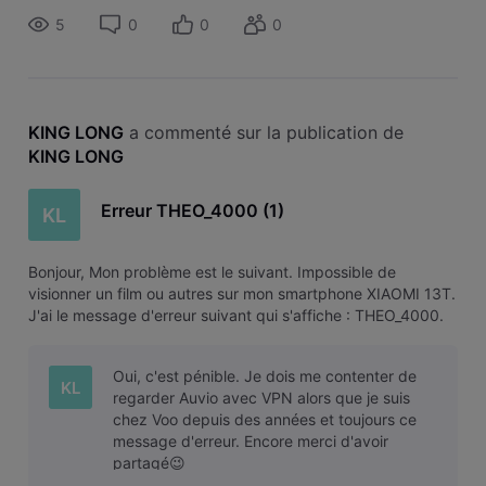
5
0
0
0
KING LONG
 a commenté sur la publication de 
KING LONG
Erreur THEO_4000 (1)
KL
Bonjour, Mon problème est le suivant. Impossible de
visionner un film ou autres sur mon smartphone XIAOMI 13T.
J'ai le message d'erreur suivant qui s'affiche : THEO_4000.
J'ai également essayé sur mon ordinateur portable, même
message d'erreur!!! Solution? Merci pour votre aide KL
Oui, c'est pénible. Je dois me contenter de
KL
regarder Auvio avec VPN alors que je suis
chez Voo depuis des années et toujours ce
message d'erreur. Encore merci d'avoir
partagé😉