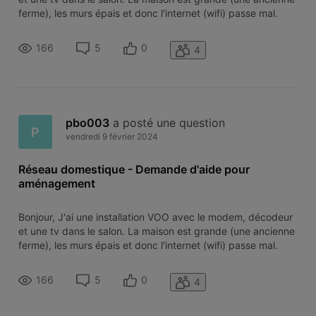
ferme), les murs épais et donc l'internet (wifi) passe mal.
Des aménagements sont prévus et je voudrais créer un
réseau domestique de façon à avoir la possibilité de
166
5
0
4
brancher intern
pbo003
 a posté une question
P
vendredi 9 février 2024
Réseau domestique - Demande d'aide pour
aménagement
Bonjour, J'ai une installation VOO avec le modem, décodeur
et une tv dans le salon. La maison est grande (une ancienne
ferme), les murs épais et donc l'internet (wifi) passe mal.
Des aménagements sont prévus et je voudrais créer un
réseau domestique de façon à avoir la possibilité de
166
5
0
4
brancher intern