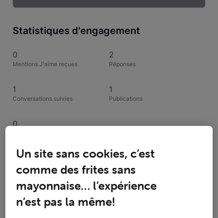
Statistiques d'engagement
0
2
Mentions J'aime reçues
Réponses
1
1
Conversations suivies
Publications
0
Solutions acceptées
Un site sans cookies, c’est
Activités de pbo003
comme des frites sans
mayonnaise… l’expérience
Toutesles activités
n’est pas la même!
Selected