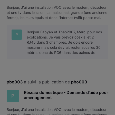
Bonjour, J'ai une installation VOO avec le modem, décodeur
et une tv dans le salon. La maison est grande (une ancienne
ferme), les murs épais et donc l'internet (wifi) passe mal.
Des aménagements sont prévus et je voudrais créer un
réseau domestique de façon à avoir la possibilité de
Bonjour Fabyan et Theo2007, Merci pour vos
brancher intern
P
explications. Je vais prévoir coaxial et 2
RJ45 dans 3 chambres. Je dois encore
mesurer mais cela devrait rester sous les 30
mètres donc du RG6 dans des gaines de
16mm. Pour les gaines je suppose que le mie
pbo003
 a suivi la publication de 
pbo003
Réseau domestique - Demande d'aide pour
P
aménagement
Bonjour, J'ai une installation VOO avec le modem, décodeur
et une tv dans le salon. La maison est grande (une ancienne