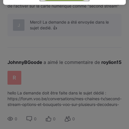
TV et j'y ai bien accès via la box Evasion. Serait-il possible
de l'activer sur la carte numérique comme "second stream"
? Merci d'avance!
Merci! La demande a été envoyée dans le
J
sujet dedié. 👍
JohnnyBGoode
 a aimé le commentaire de 
roylion15
R
hello La demande doit être faite dans le sujet dédié :
https://forum.voo.be/conversations/mes-chaines-tv/second-
stream-options-et-bouquets-voo-sur-plusieurs-decodeurs-
carte-tv-numerique-et-
voobox/5e53d55b4cf00d702b51a64a merci .
0
0
0
0