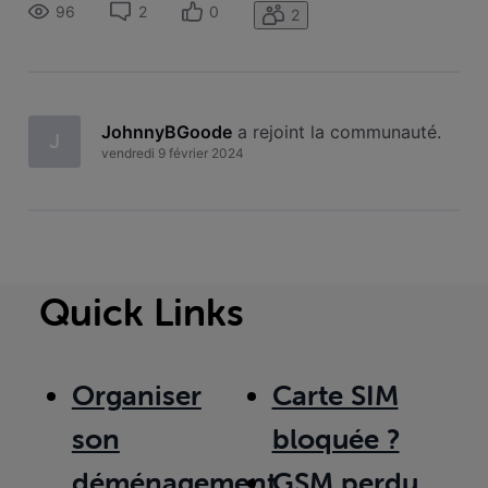
96
2
0
2
JohnnyBGoode
 a rejoint la communauté.
J
vendredi 9 février 2024
Quick Links
Organiser
Carte SIM
son
bloquée ?
déménagement
GSM perdu