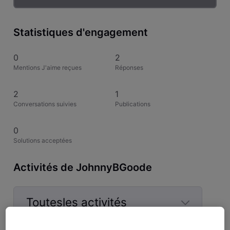
Statistiques d'engagement
0
2
Mentions J'aime reçues
Réponses
2
1
Conversations suivies
Publications
0
Solutions acceptées
Activités de JohnnyBGoode
Toutesles activités
Selected