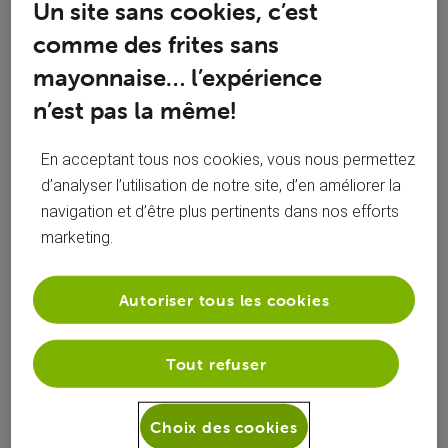
Un site sans cookies, c’est
Toutesles
JohnnyBGoode
 a aimé le commentaire de 
Simon B
activités
comme des frites sans
mayonnaise… l’expérience
n’est pas la même!
Bonjour @JohnnyBGoode, J'ai bien lancé les droits de Betv
sur votre carte 😊 Bonne journée !
En acceptant tous nos cookies, vous nous permettez
d’analyser l’utilisation de notre site, d’en améliorer la
0
0
0
0
navigation et d’être plus pertinents dans nos efforts
marketing.
Autoriser tous les cookies
JohnnyBGoode
 a commenté sur la publication de 
JohnnyBGoode
Tout refuser
BeTV sur carte numérique
J
Choix des cookies
Bonjour, BeTV est depuis peu inclus dans mon abonnement