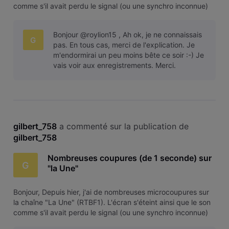
comme s'il avait perdu le signal (ou une synchro inconnue)
et revient mais c'est agaçant. Cela se passe environ toutes
les 30 secondes. Merci.
Bonjour @roylion15 , Ah ok, je ne connaissais
G
pas. En tous cas, merci de l'explication. Je
m'endormirai un peu moins bête ce soir :-) Je
vais voir aux enregistrements. Merci.
gilbert_758
 a commenté sur la publication de 
gilbert_758
Nombreuses coupures (de 1 seconde) sur
G
"la Une"
Bonjour, Depuis hier, j'ai de nombreuses microcoupures sur
la chaîne "La Une" (RTBF1). L'écran s'éteint ainsi que le son
comme s'il avait perdu le signal (ou une synchro inconnue)
et revient mais c'est agaçant. Cela se passe environ toutes