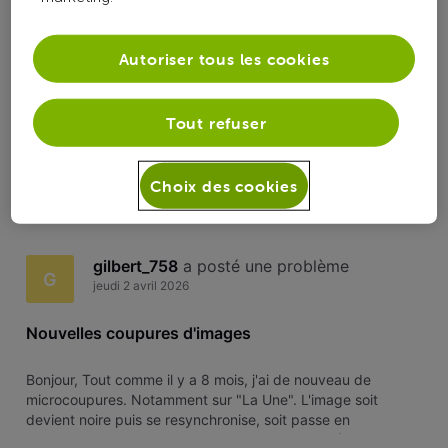
Nouvelles coupures d'images
G
Autoriser tous les cookies
Bonjour, Tout comme il y a 8 mois, j'ai de nouveau de
microcoupures. Notamment sur "La Une". L'image soit
devient noire puis se resynchronise, soit passe en
Tout refuser
"chamarré" et revient. Les 2 signaux sont bons (3 blocs)
Dans les diagnostics, j'ai ceci Merci
65
2
0
2
Choix des cookies
gilbert_758
 a posté une problème
G
jeudi 2 avril 2026
Nouvelles coupures d'images
Bonjour, Tout comme il y a 8 mois, j'ai de nouveau de
microcoupures. Notamment sur "La Une". L'image soit
devient noire puis se resynchronise, soit passe en
"chamarré" et revient. Les 2 signaux sont bons (3 blocs)