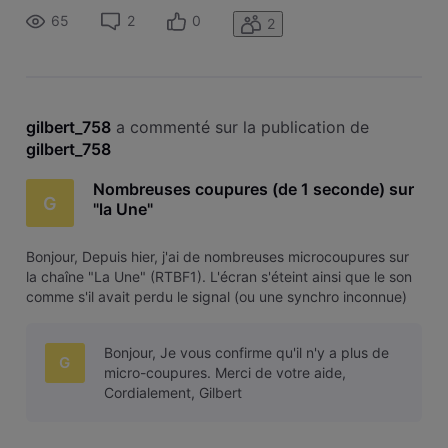
Dans les diagnostics, j'ai ceci Merci
65
2
0
2
gilbert_758
 a commenté sur la publication de 
gilbert_758
Nombreuses coupures (de 1 seconde) sur
G
"la Une"
Bonjour, Depuis hier, j'ai de nombreuses microcoupures sur
la chaîne "La Une" (RTBF1). L'écran s'éteint ainsi que le son
comme s'il avait perdu le signal (ou une synchro inconnue)
et revient mais c'est agaçant. Cela se passe environ toutes
les 30 secondes. Merci.
Bonjour, Je vous confirme qu'il n'y a plus de
G
micro-coupures. Merci de votre aide,
Cordialement, Gilbert