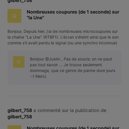
gilbert_758
Nombreuses coupures (de 1 seconde) sur
G
"la Une"
Bonjour, Depuis hier, j'ai de nombreuses microcoupures sur
la chaîne "La Une" (RTBF1). L'écran s'éteint ainsi que le son
comme s'il avait perdu le signal (ou une synchro inconnue)
et revient mais c'est agaçant. Cela se passe environ toutes
les 30 secondes. Merci.
Bonjour @Justin , Pas de soucis: on ne peut
G
pas tout savoir ... Je trouve seulement
dommage, que ce genre de panne dure jours
:-( Merci.
gilbert_758
 a commenté sur la publication de 
gilbert_758
Nombreuses coupures (de 1 seconde) sur