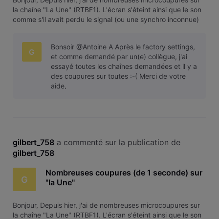
la chaîne "La Une" (RTBF1). L'écran s'éteint ainsi que le son
comme s'il avait perdu le signal (ou une synchro inconnue)
et revient mais c'est agaçant. Cela se passe environ toutes
les 30 secondes. Merci.
Bonsoir @Antoine A Après le factory settings,
G
et comme demandé par un(e) collègue, j'ai
essayé toutes les chaînes demandées et il y a
des coupures sur toutes :-( Merci de votre
aide,
gilbert_758
 a commenté sur la publication de 
gilbert_758
Nombreuses coupures (de 1 seconde) sur
G
"la Une"
Bonjour, Depuis hier, j'ai de nombreuses microcoupures sur
la chaîne "La Une" (RTBF1). L'écran s'éteint ainsi que le son