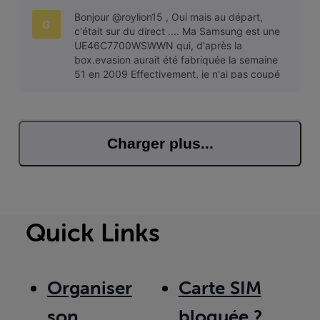
les 30 secondes. Merci.
Bonjour @roylion15 , Oui mais au départ,
G
c'était sur du direct .... Ma Samsung est une
UE46C7700WSWWN qui, d'après la
box.evasion aurait été fabriquée la semaine
51 en 2009 Effectivement, je n'ai pas coupé
la box pour le changement de canal HDMI.
HDC
Charger plus...
Quick Links
Organiser
Carte SIM
son
bloquée ?