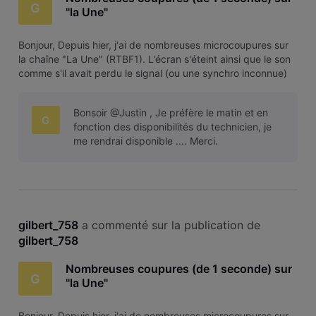
G
"la Une"
Bonjour, Depuis hier, j'ai de nombreuses microcoupures sur
la chaîne "La Une" (RTBF1). L'écran s'éteint ainsi que le son
comme s'il avait perdu le signal (ou une synchro inconnue)
et revient mais c'est agaçant. Cela se passe environ toutes
les 30 secondes. Merci.
Bonsoir @Justin , Je préfère le matin et en
G
fonction des disponibilités du technicien, je
me rendrai disponible .... Merci.
gilbert_758
 a commenté sur la publication de 
gilbert_758
Nombreuses coupures (de 1 seconde) sur
G
"la Une"
Bonjour, Depuis hier, j'ai de nombreuses microcoupures sur