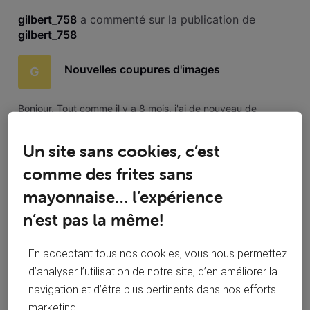
Toutesles
gilbert_758
 a commenté sur la publication de 
activités
gilbert_758
Nouvelles coupures d'images
G
Bonjour, Tout comme il y a 8 mois, j'ai de nouveau de
microcoupures. Notamment sur "La Une". L'image soit
devient noire puis se resynchronise, soit passe en
Un site sans cookies, c’est
"chamarré" et revient. Les 2 signaux sont bons (3 blocs)
Dans les diagnostics, j'ai ceci Merci
comme des frites sans
Merci @Antoine L pour cette réponse.
G
Dommage, pour le forum mais bon les choses
mayonnaise… l’expérience
évoluent. Bonne journée,
n’est pas la même!
En acceptant tous nos cookies, vous nous permettez
d’analyser l’utilisation de notre site, d’en améliorer la
gilbert_758
 a suivi la publication de 
gilbert_758
navigation et d’être plus pertinents dans nos efforts
marketing.