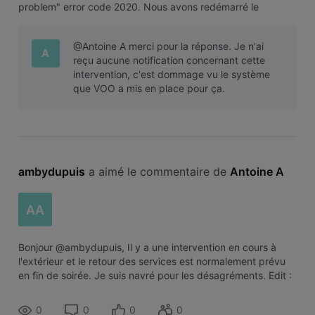
problem" error code 2020. Nous avons redémarré le
modem, ce qui n'a rien changé. Ya t-il des travaux qui
expliquent cette coupure ? (1h30 déjà)
@Antoine A merci pour la réponse. Je n'ai
A
reçu aucune notification concernant cette
intervention, c'est dommage vu le système
que VOO a mis en place pour ça.
ambydupuis
 a aimé le commentaire de 
Antoine A
AA
Bonjour @ambydupuis, Il y a une intervention en cours à
l'extérieur et le retour des services est normalement prévu
en fin de soirée. Je suis navré pour les désagréments. Edit :
Il s'agit d'une grosse panne sur un câble de fibre,
l'intervention touc
0
0
0
0