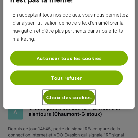
Renaud2
En acceptant tous nos cookies, vous nous permettez
d’analyser l’utilisation de notre site, d’en améliorer la
navigation et d’être plus pertinents dans nos efforts
marketing.
Activités de ambydupuis
Autoriser tous les cookies
Toutesles activités
Selected
Tout refuser
Toutesles
ambydupuis
 a commenté sur la publication de 
activités
ambydupuis
Choix des cookies
Grosse panne sur Louvain-la-Neuve et
A
alentours (Chaumont-Gistoux)
Depuis ce jour 14h45, perte du signal RF: coupure de la
connection Internet et VOO Evasion qui signale "RF signal