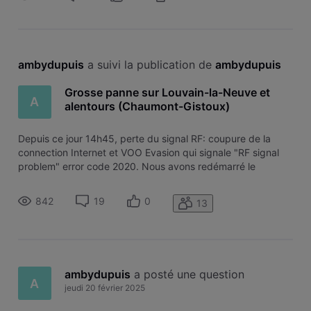
ambydupuis
 a suivi la publication de 
ambydupuis
Grosse panne sur Louvain-la-Neuve et
A
alentours (Chaumont-Gistoux)
Depuis ce jour 14h45, perte du signal RF: coupure de la
connection Internet et VOO Evasion qui signale "RF signal
problem" error code 2020. Nous avons redémarré le
modem, ce qui n'a rien changé. Ya t-il des travaux qui
expliquent cette coupure ? (1h30 déjà)
842
19
0
13
ambydupuis
 a posté une question
A
jeudi 20 février 2025