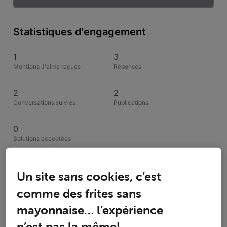
Statistiques d'engagement
1
3
Mentions J'aime reçues
Réponses
2
2
Conversations suivies
Publications
0
Solutions acceptées
1 abonné
Un site sans cookies, c’est
comme des frites sans
mayonnaise… l’expérience
R
n’est pas la même!