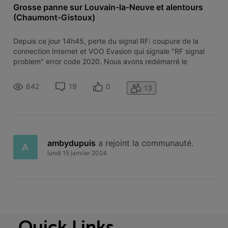
Grosse panne sur Louvain-la-Neuve et alentours
(Chaumont-Gistoux)
Depuis ce jour 14h45, perte du signal RF: coupure de la
connection Internet et VOO Evasion qui signale "RF signal
problem" error code 2020. Nous avons redémarré le
modem, ce qui n'a rien changé. Ya t-il des travaux qui
expliquent cette coupure ? (1h30 déjà)
842
19
0
13
ambydupuis
 a rejoint la communauté.
A
lundi 15 janvier 2024
Quick Links