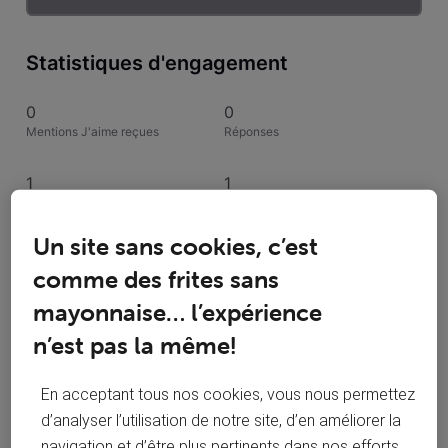
Statistiques d'engagement
0
0
Mentions J'aime reçues
Réponses
1
1
Conversations suivies
Publications
Un site sans cookies, c’est
0
comme des frites sans
Solutions acceptées
mayonnaise… l’expérience
1 qui suit
n’est pas la même!
En acceptant tous nos cookies, vous nous permettez
d’analyser l’utilisation de notre site, d’en améliorer la
navigation et d’être plus pertinents dans nos efforts