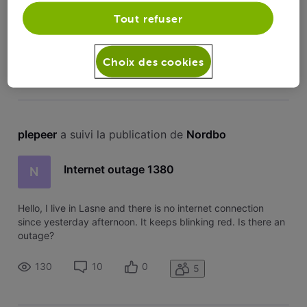
Tout refuser
Bonjour, Si je souhaite également
P
supprimer/restituer une deuxième box
évasion, comment dois-je procéder ? Merci !
Choix des cookies
plepeer
 a suivi la publication de 
Nordbo
Internet outage 1380
N
Hello, I live in Lasne and there is no internet connection
since yesterday afternoon. It keeps blinking red. Is there an
outage?
130
10
0
5