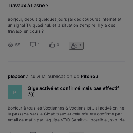
Travaux à Lasne ?
Bonjour, depuis quelques jours j’ai des coupures internet et
un signal TV quasi nul, et la situation s’empire. Il y a des
travaux en cours ?
58
1
0
2
plepeer
 a suivi la publication de 
Pitchou
Giga activé et confirmé mais pas effectif
P
:'((
Bonjour à tous les Vootiennes & Vootiens lol J'ai activé online
le passage vers le Gigabit/sec et cela m'a été confirmé par
email ce matin par l'équipe VOO Serait-t-il possible , svp, de
' forcer ' ( via un Vootien bien sympa qui sait ;) ) le passage ?
Car je reste bloqué à 402 Mb/s 20 upload D'avan