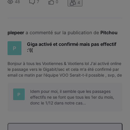
48
7
0
4
plepeer
 a commenté sur la publication de 
Pitchou
Giga activé et confirmé mais pas effectif
P
:'((
Bonjour à tous les Vootiennes & Vootiens lol J'ai activé online
le passage vers le Gigabit/sec et cela m'a été confirmé par
email ce matin par l'équipe VOO Serait-t-il possible , svp, de
' forcer ' ( via un Vootien bien sympa qui sait ;) ) le passage ?
Car je reste bloqué à 402 Mb/s 20 upload D'avan
Idem pour moi, il semble que les passages
P
effectifs ne se font que tous les 1er du mois,
donc le 1/12 dans notre cas...