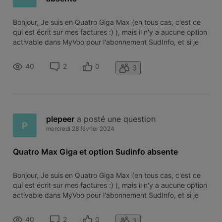
Bonjour, Je suis en Quatro Giga Max (en tous cas, c'est ce
qui est écrit sur mes factures :) ), mais il n'y a aucune option
activable dans MyVoo pour l'abonnement SudInfo, et si je
passe via SudInfo, une fois connecté à MyVoo, Sudinfo
répond que je n'y ai pas droit... Quelque chose m'a échappé
40
2
0
3
?
plepeer
 a posté une question
P
mercredi 28 février 2024
Quatro Max Giga et option Sudinfo absente
Bonjour, Je suis en Quatro Giga Max (en tous cas, c'est ce
qui est écrit sur mes factures :) ), mais il n'y a aucune option
activable dans MyVoo pour l'abonnement SudInfo, et si je
passe via SudInfo, une fois connecté à MyVoo, Sudinfo
répond que je n'y ai pas droit... Quelque chose m'a échappé
40
2
0
3