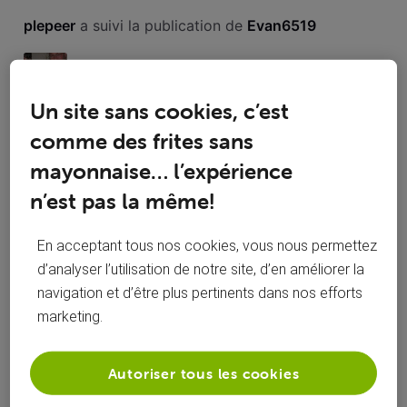
Toutesles
plepeer
 a suivi la publication de 
Evan6519
activités
Restitution d'une box évasion
Un site sans cookies, c’est
Bonjour, je voudrais rendre une box évasion qui ne me sert
comme des frites sans
plus. Que dois-je faire? Merci
mayonnaise… l’expérience
149
11
0
6
n’est pas la même!
En acceptant tous nos cookies, vous nous permettez
d’analyser l’utilisation de notre site, d’en améliorer la
plepeer
 a commenté sur la publication de 
Evan6519
navigation et d’être plus pertinents dans nos efforts
marketing.
Restitution d'une box évasion
Autoriser tous les cookies
Bonjour, je voudrais rendre une box évasion qui ne me sert
plus. Que dois-je faire? Merci