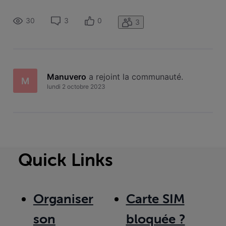
les 110 euros. J’ai eu une très gentille dame au téléphone qui
a su me faire enlever les 50 € mais pas pour les 60 €. du
30
3
0
3
Manuvero
 a rejoint la communauté.
M
lundi 2 octobre 2023
Quick Links
Organiser
Carte SIM
son
bloquée ?