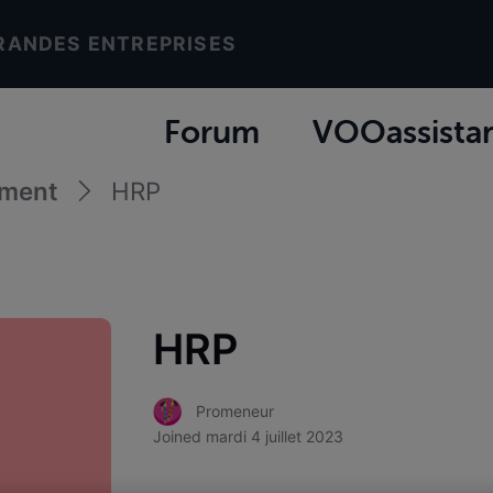
RANDES ENTREPRISES
Forum
VOOassista
ement
HRP
HRP
Promeneur
Joined
mardi 4 juillet 2023