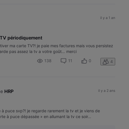
il y a 1 an
 TV périodiquement
tiver ma carte TV?! je paie mes factures mais vous persistez
garde pas assez la tv a votre goût… merci
138
11
0
4
e 
HRP
il y a 2 ans
 à puce svp?! je regarde rarement la tv et je viens de
arte à puce dépassée » en allumant la tv ce soir…