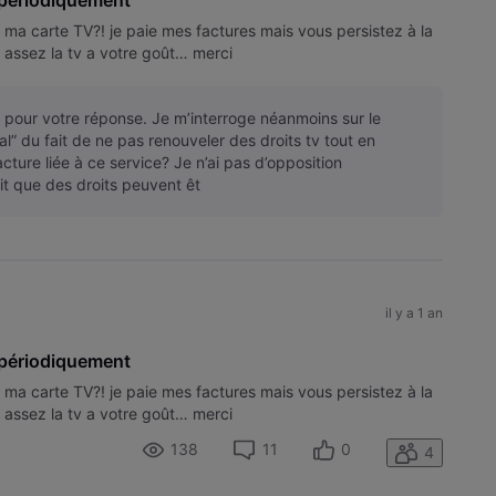
 périodiquement
 ma carte TV?! je paie mes factures mais vous persistez à la
 assez la tv a votre goût… merci
i pour votre réponse. Je m’interroge néanmoins sur le
l” du fait de ne pas renouveler des droits tv tout en
acture liée à ce service? Je n’ai pas d’opposition
it que des droits peuvent êt
il y a 1 an
 périodiquement
 ma carte TV?! je paie mes factures mais vous persistez à la
 assez la tv a votre goût… merci
138
11
0
4