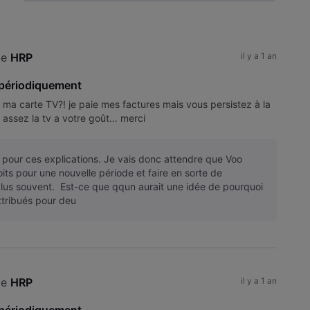
Selected
Toutesles
activités
e 
HRP
il y a 1 an
 périodiquement
 ma carte TV?! je paie mes factures mais vous persistez à la
 assez la tv a votre goût… merci
i pour ces explications. Je vais donc attendre que Voo
its pour une nouvelle période et faire en sorte de
plus souvent. Est-ce que qqun aurait une idée de pourquoi
attribués pour deu
e 
HRP
il y a 1 an