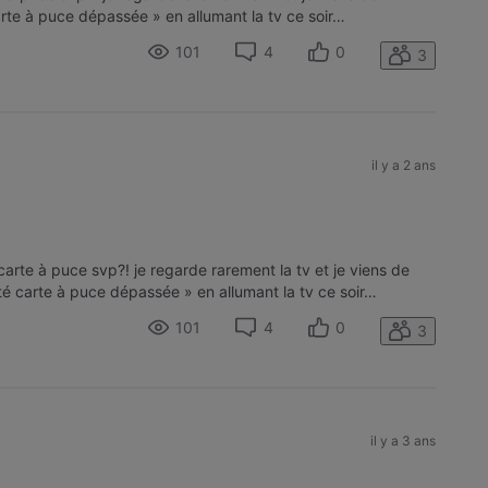
arte à puce dépassée » en allumant la tv ce soir…
101
4
0
3
il y a 2 ans
arte à puce svp?! je regarde rarement la tv et je viens de
té carte à puce dépassée » en allumant la tv ce soir…
101
4
0
3
il y a 3 ans