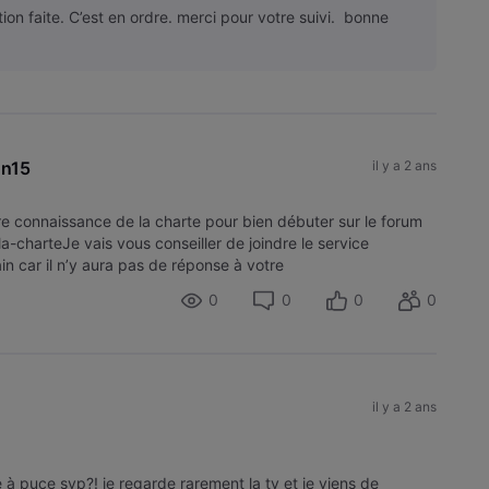
ation faite. C’est en ordre. merci pour votre suivi. bonne
on15
il y a 2 ans
 connaissance de la charte pour bien débuter sur le forum
a-charteJe vais vous conseiller de joindre le service
car il n’y aura pas de réponse à votre
0
0
0
0
il y a 2 ans
 à puce svp?! je regarde rarement la tv et je viens de