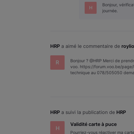
Bonjour, vérific
H
journée.
HRP
 a aimé le commentaire de 
royli
Bonjour ? @HRP Merci de prendre
R
voo. https://forum.voo.be/page/l
technique au 078/505050 demain 
HRP
 a suivi la publication de 
HRP
Validité carte à puce
H
Pourriez-vous réactiver ma carte