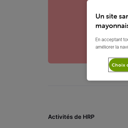
H
Un site sa
mayonnais
En acceptant tou
améliorer la nav
Choix 
Activités de HRP