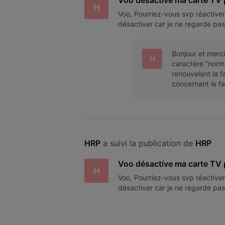
Voo désactive ma carte TV
H
Voo, Pourriez-vous svp réactiver
désactiver car je ne regarde pas
Bonjour et merc
H
caractère “norma
renouvelant la f
concernant le fa
HRP
 a suivi la publication de 
HRP
Voo désactive ma carte TV
H
Voo, Pourriez-vous svp réactiver
désactiver car je ne regarde pas