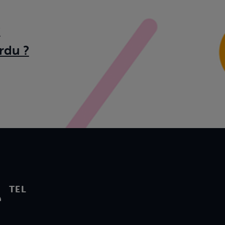
?
rdu ?
TEL