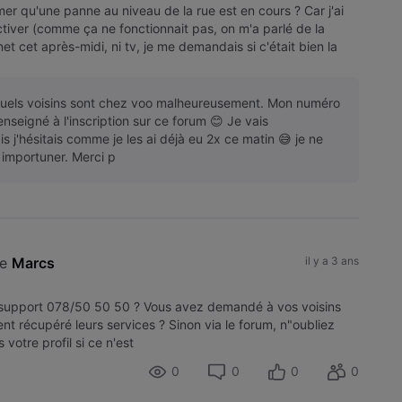
r qu'une panne au niveau de la rue est en cours ? Car j'ai
tiver (comme ça ne fonctionnait pas, on m'a parlé de la
et cet après-midi, ni tv, je me demandais si c'était bien la
quels voisins sont chez voo malheureusement. Mon numéro
renseigné à l'inscription sur ce forum 😊 Je vais
s j'hésitais comme je les ai déjà eu 2x ce matin 😅 je ne
 importuner. Merci p
e 
Marcs
il y a 3 ans
 support 078/50 50 50 ? Vous avez demandé à vos voisins
ient récupéré leurs services ? Sinon via le forum, n"oubliez
 votre profil si ce n'est
0
0
0
0