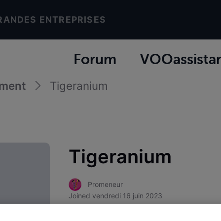
RANDES ENTREPRISES
Forum
VOOassista
ement
Tigeranium
Tigeranium
Promeneur
Joined
vendredi 16 juin 2023