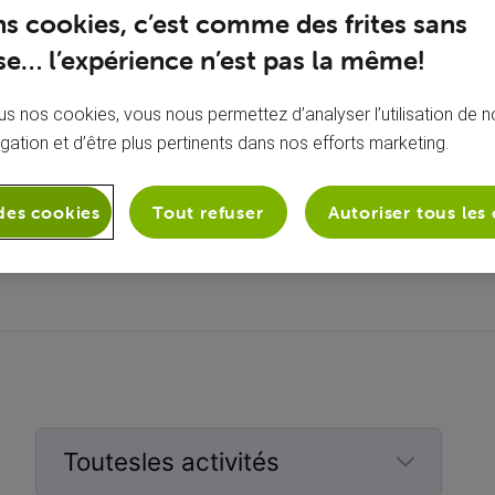
ns cookies, c’est comme des frites sans
e… l’expérience n’est pas la même!
s nos cookies, vous nous permettez d’analyser l’utilisation de no
igation et d’être plus pertinents dans nos efforts marketing.
À propos de moi
des cookies
Tout refuser
Autoriser tous les
Aucune bio ajoutée
Toutesles activités