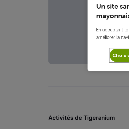
T
Un site sa
mayonnais
En acceptant tou
améliorer la nav
Choix 
Activités de Tigeranium