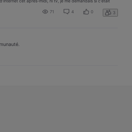
'internet cet après-midi, ni tv, je me demandais si c'était
ion qui
71
4
0
3
mmunauté.