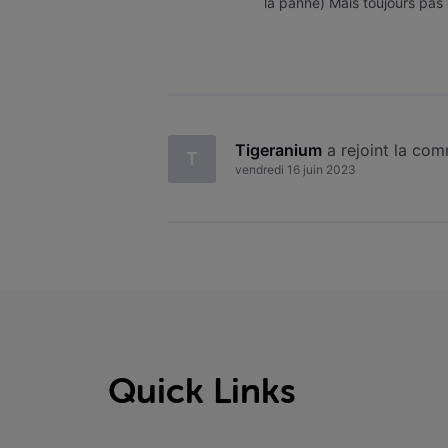
la panne) Mais toujours pas d
bien la panne ou la réactivat
Tigeranium
 a rejoint la co
T
vendredi 16 juin 2023
Quick Links