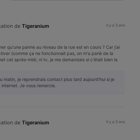
Selected
Toutesles
activités
cation de 
Tigeranium
il y a 3 ans
r qu'une panne au niveau de la rue est en cours ? Car j'ai
tiver (comme ça ne fonctionnait pas, on m'a parlé de la
et cet après-midi, ni tv, je me demandais si c'était bien la
au matin, je reprendrais contact plus tard aujourd'hui si je
 internet. Je vous remercie.
cation de 
Tigeranium
il y a 3 ans