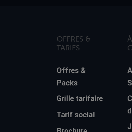
OFFRES &
À
TARIFS
Offres &
A
Packs
S
Grille tarifaire
C
d
Tarif social
J
Brochure