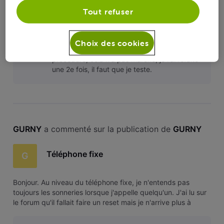
toujours les sonneries lorsque j'appelle quelqu'un. J'ai lu sur
Tout refuser
le forum qu'il fallait faire un reset mais je n'arrive plus à
retrouver le message sur le forum. J’ai un modem
technicolor. Merci d'avance
Bonjour. Il faut les appeler au 078/50.50.50.
Choix des cookies
G
J'ai appelé ce matin. Ils m'ont expliqué une
procédure, cela n'a pas marché, je l'ai refaite
une 2e fois, il faut que je teste.
GURNY
 a commenté sur la publication de 
GURNY
Téléphone fixe
G
Bonjour. Au niveau du téléphone fixe, je n'entends pas
toujours les sonneries lorsque j'appelle quelqu'un. J'ai lu sur
le forum qu'il fallait faire un reset mais je n'arrive plus à
retrouver le message sur le forum. J’ai un modem
technicolor. Merci d'avance