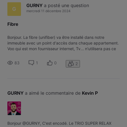
GURNY
 a posté une question
G
mercredi 11 décembre 2024
Fibre
Bonjour. La fibre (unifiber) va être installé dans notre
immeuble avec un point d'accès dans chaque appartement.
Voo qui est mon fournisseur internet, Tv... n'utilisera pas ce
système ? Même dans l'avenir ? Si je veux utiliser la fibre
avec ce point d'accès, je dois passer chez Proximus ou
83
1
0
2
Scarlet o
GURNY
 a aimé le commentaire de 
Kevin P
Bonjour @GURNY, C'est encodé. Le TRIO SUPER RELAX