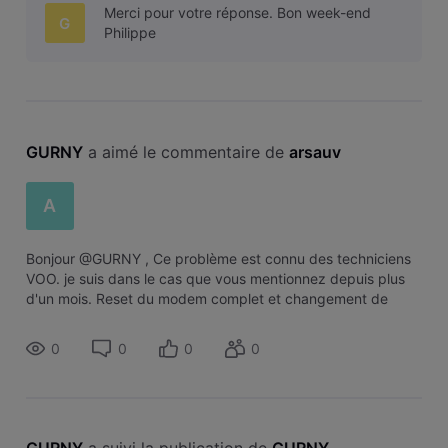
Merci pour votre réponse. Bon week-end
G
Philippe
GURNY
 a aimé le commentaire de 
arsauv
A
Bonjour @GURNY , Ce problème est connu des techniciens
VOO. je suis dans le cas que vous mentionnez depuis plus
d'un mois. Reset du modem complet et changement de
câble téléphonique n'ont servi à rien et le phénomène est de
plus en plus fréquent en
0
0
0
0