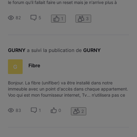
le forum qu'il fallait faire un reset mais je n'arrive plus à
retrouver le message sur le forum. J’ai un modem
technicolor. Merci d'avance
82
5
1
3
GURNY
 a suivi la publication de 
GURNY
Fibre
G
Bonjour. La fibre (unifiber) va être installé dans notre
immeuble avec un point d'accès dans chaque appartement.
Voo qui est mon fournisseur internet, Tv... n'utilisera pas ce
système ? Même dans l'avenir ? Si je veux utiliser la fibre
avec ce point d'accès, je dois passer chez Proximus ou
83
1
0
2
Scarlet o