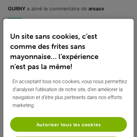
Toutesles
GURNY
 a aimé le commentaire de 
arsauv
activités
A
Un site sans cookies, c’est
Bonjour @GURNY et @Jimmy123 , Bonne chance à vous
comme des frites sans
deux pour la suite, je reconnais dans le contenu de vos
posts les instructions que j'ai eues du service technique
mayonnaise… l’expérience
concernant les procédures pour résoudre le problème qui
n’est pas la même!
n'ont abouti à rien depuis un
0
0
0
0
En acceptant tous nos cookies, vous nous permettez
d’analyser l’utilisation de notre site, d’en améliorer la
navigation et d’être plus pertinents dans nos efforts
GURNY
 a commenté sur la publication de 
GURNY
marketing.
Téléphone fixe
G
Autoriser tous les cookies
Bonjour. Au niveau du téléphone fixe, je n'entends pas