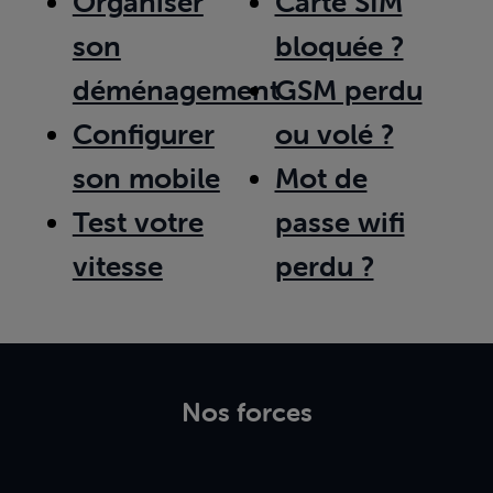
Organiser
Carte SIM
son
bloquée ?
déménagement
GSM perdu
Configurer
ou volé ?
son mobile
Mot de
Test votre
passe wifi
vitesse
perdu ?
Nos forces