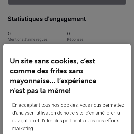
Statistiques d'engagement
0
0
Mentions J'aime reçues
Réponses
1
1
Un site sans cookies, c’est
Conversations suivies
Publications
comme des frites sans
0
mayonnaise… l’expérience
Solutions acceptées
n’est pas la même!
Activités de Mario Boss
En acceptant tous nos cookies, vous nous permettez
d’analyser l’utilisation de notre site, d’en améliorer la
Toutesles activités
navigation et d’être plus pertinents dans nos efforts
marketing.
Selected