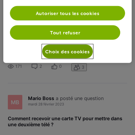
Toutesles
Mario Boss
 a suivi la publication de 
Mario Boss
activités
Autoriser tous les cookies
Comment recevoir une carte TV pour
MB
mettre dans une deuxième télé ?
Tout refuser
​Bonjour,​ ​Je possède un voo corder. J' aimerai recevoir une
carte TV numérique pour un second téléviseur
Choix des cookies
supplémentaire.​ ​Comment dois je procéder?​ ​Merci​
171
2
0
3
Mario Boss
 a posté une question
MB
mardi 28 février 2023
Comment recevoir une carte TV pour mettre dans
une deuxième télé ?