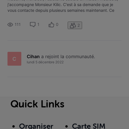
j'accompagne Monsieur Kilic. C'est à sa demande que je
vous contacte depuis plusieurs semaines maintenant. Ce
matin, j'ai enfin eu une personne au téléphone après
plusieurs essais. J'ai aussi complété plusieurs formulaires de
111
1
0
2
contact qui sont
Cihan
 a rejoint la communauté.
C
lundi 5 décembre 2022
Quick Links
Organiser
Carte SIM