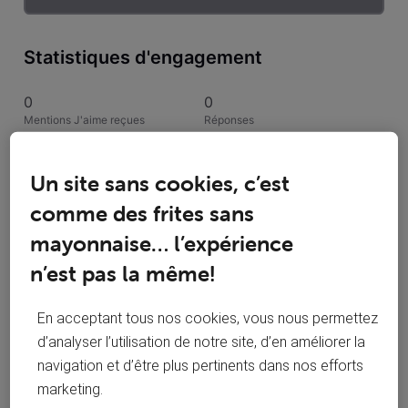
Statistiques d'engagement
0
0
Mentions J'aime reçues
Réponses
1
1
Un site sans cookies, c’est
Conversations suivies
Publications
comme des frites sans
0
mayonnaise… l’expérience
Solutions acceptées
n’est pas la même!
Activités de Cihan
En acceptant tous nos cookies, vous nous permettez
d’analyser l’utilisation de notre site, d’en améliorer la
Toutesles activités
navigation et d’être plus pertinents dans nos efforts
marketing.
Selected