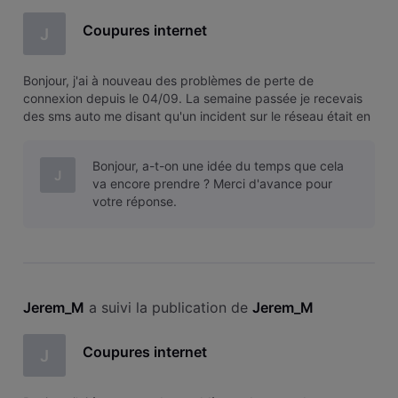
Coupures internet
J
Bonjour, j'ai à nouveau des problèmes de perte de
connexion depuis le 04/09. La semaine passée je recevais
des sms auto me disant qu'un incident sur le réseau était en
cours de résolution. J'ai reçu ce sms chaque jour. Ce week-
end je n'ai pas détecté de problème, et depuis lundi à
Bonjour, a-t-on une idée du temps que cela
nouveau des soucis
J
va encore prendre ? Merci d'avance pour
votre réponse.
Jerem_M
 a suivi la publication de 
Jerem_M
Coupures internet
J