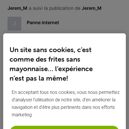
Toutesles
Jerem_M
 a suivi la publication de 
Jerem_M
activités
Panne internet
J
Bonjour, depuis hier soir nous subissons à nouveau une
panne (j’ai bien reçu un sms automatique à 20h30). Tous les
Un site sans cookies, c’est
2-3 mois on se retrouve dans cette situation… avez-vous
une idée de la durée de l’intervention ? Merci d’avance.
comme des frites sans
51
1
0
2
mayonnaise… l’expérience
n’est pas la même!
En acceptant tous nos cookies, vous nous permettez
Jerem_M
 a posté une problème
J
d’analyser l’utilisation de notre site, d’en améliorer la
mercredi 13 décembre 2023
navigation et d’être plus pertinents dans nos efforts
Panne internet
marketing.
Bonjour, depuis hier soir nous subissons à nouveau une