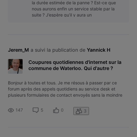
la durée estimée de la panne ? Est-ce que
nous aurons enfin un service stable par la
suite ? J’espère qu’il y aura un
dédommagement pour tous ces
désagréments sub
Jerem_M
 a suivi la publication de 
Yannick H
Coupures quotidiennes d'internet sur la
commune de Waterloo. Qui d'autre ?
Bonjour à toutes et tous. Je me résous à passer par ce
forum après des appels quotidiens au service desk et
plusieurs formulaires de contact envoyés sans la moindre
réponse. J'avais déjà eu durant tout le mois de juin des
coupures d'internet quotidiennes, au prétexte bien souvent
147
5
0
3
de "travaux de main