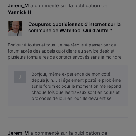
Jerem_M
 a commenté sur la publication de 
Yannick H
Coupures quotidiennes d'internet sur la
commune de Waterloo. Qui d'autre ?
Bonjour à toutes et tous. Je me résous à passer par ce
forum après des appels quotidiens au service desk et
plusieurs formulaires de contact envoyés sans la moindre
réponse. J'avais déjà eu durant tout le mois de juin des
coupures d'internet quotidiennes, au prétexte bien souvent
Bonjour, même expérience de mon côté
de "travaux de main
J
depuis juin. J’ai également posté le problème
sur le forum et pour le moment on me répond
chaque fois que les travaux sont en cours et
prolongés de jour en jour. Ils devaient se
terminer hier soir (voir la dernièr
Jerem_M
 a commenté sur la publication de 