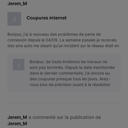
Jerem_M
Coupures internet
J
Bonjour, j'ai à nouveau des problèmes de perte de
connexion depuis le 04/09. La semaine passée je recevais
des sms auto me disant qu'un incident sur le réseau était en
cours de résolution. J'ai reçu ce sms chaque jour. Ce week-
end je n'ai pas détecté de problème, et depuis lundi à
Bonjour, de toute évidence les travaux ne
nouveau des soucis
J
sont pas terminés. Depuis la date mentionnée
dans le dernier commentaire, j'ai encore eu
des coupures presque tous les jours. Avez-
vous plus de précision quant à la résolution
du problème ? Ca fait 1 mois mai
Jerem_M
 a commenté sur la publication de 
Jerem_M