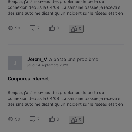
Bonjour, j'ai à nouveau des problèmes de perte de
connexion depuis le 04/09. La semaine passée je recevais
des sms auto me disant qu'un incident sur le réseau était en
cours de résolution. J'ai reçu ce sms chaque jour. Ce week-
end je n'ai pas détecté de problème, et depuis lundi à
99
7
0
5
nouveau des soucis
Jerem_M
 a posté une problème
J
jeudi 14 septembre 2023
Coupures internet
Bonjour, j'ai à nouveau des problèmes de perte de
connexion depuis le 04/09. La semaine passée je recevais
des sms auto me disant qu'un incident sur le réseau était en
cours de résolution. J'ai reçu ce sms chaque jour. Ce week-
end je n'ai pas détecté de problème, et depuis lundi à
99
7
0
5
nouveau des soucis