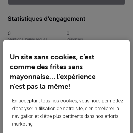
Statistiques d'engagement
0
0
Mentions J'aime reçues
Réponses
1
1
Un site sans cookies, c’est
Conversations suivies
Publications
comme des frites sans
mayonnaise… l’expérience
0
Solutions acceptées
n’est pas la même!
Activités de Jennifer-1989
En acceptant tous nos cookies, vous nous permettez
d’analyser l’utilisation de notre site, d’en améliorer la
Toutesles activités
navigation et d’être plus pertinents dans nos efforts
marketing.
Selected