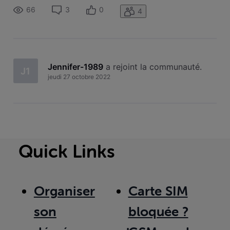
66
3
0
4
Jennifer-1989
 a rejoint la communauté.
J1
jeudi 27 octobre 2022
Quick Links
Organiser
Carte SIM
son
bloquée ?