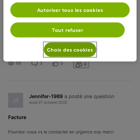
Toutesles
Jennifer-1989
 a suivi la publication de 
Autoriser tous les cookies
activités
Jennifer-1989
Tout refuser
Facture
J1
Pourriez-vous vs le contacter en urgence svp merci
Choix des cookies
66
3
0
4
Jennifer-1989
 a posté une question
J1
jeudi 27 octobre 2022
Facture
Pourriez-vous vs le contacter en urgence svp merci