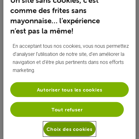
Un site sans cookies, c’est
Toutesles
VinceS
 a commenté sur la publication de 
VinceS
comme des frites sans
activités
mayonnaise… l’expérience
quatro Max vers Gigamax
V
n’est pas la même!
Bonjour, Je suis actuellement client Quattro Max avec
En acceptant tous nos cookies, vous nous permettez
modem Netgear (je plafonne à 330/350 mbps) et 1
d’analyser l’utilisation de notre site, d’en améliorer la
abonnement mobile supplémentaire. j'ai 2 questions : - Est-
ce possible de changer de modem afin de profiter de mon
navigation et d’être plus pertinents dans nos efforts
abonnement au maximum, même si la différence n'est pas
marketing.
Merci beaucoup. Je vous reviens pour la
énorme ? - Que me couterait
V
suite après avoir analyse offre et besoins...
Belle journée
Autoriser tous les cookies
Tout refuser
VinceS
 a aimé le commentaire de 
Nicolas O
Choix des cookies