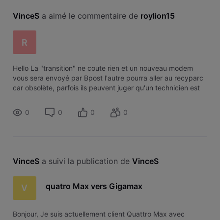
VinceS
 a aimé le commentaire de 
roylion15
R
Hello La "transition" ne coute rien et un nouveau modem
vous sera envoyé par Bpost l'autre pourra aller au recyparc
car obsolète, parfois ils peuvent juger qu'un technicien est
nécessaire pour vérifier l'installation et remplacer le modem.
Attentio
0
0
0
0
VinceS
 a suivi la publication de 
VinceS
quatro Max vers Gigamax
V
Bonjour, Je suis actuellement client Quattro Max avec