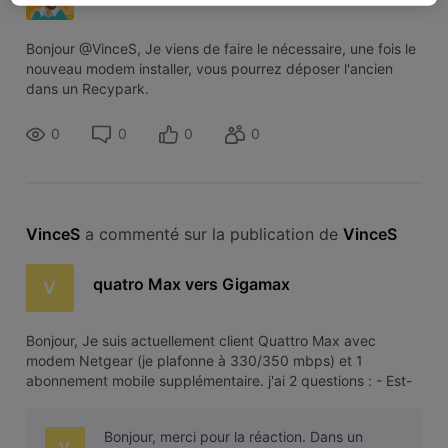
Bonjour @VinceS, Je viens de faire le nécessaire, une fois le
nouveau modem installer, vous pourrez déposer l'ancien
dans un Recypark.
0
0
0
0
VinceS
 a commenté sur la publication de 
VinceS
quatro Max vers Gigamax
V
Bonjour, Je suis actuellement client Quattro Max avec
modem Netgear (je plafonne à 330/350 mbps) et 1
abonnement mobile supplémentaire. j'ai 2 questions : - Est-
ce possible de changer de modem afin de profiter de mon
abonnement au maximum, même si la différence n'est pas
Bonjour, merci pour la réaction. Dans un
énorme ? - Que me couterait
V