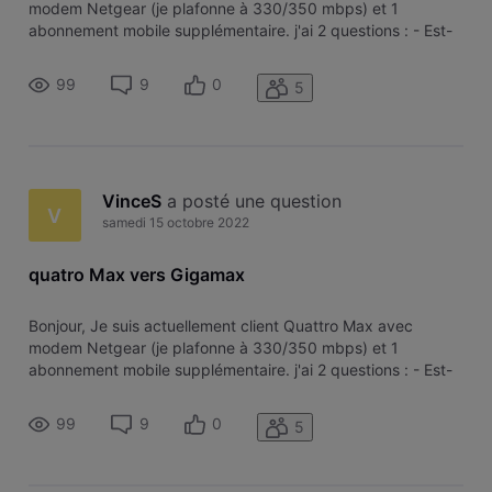
modem Netgear (je plafonne à 330/350 mbps) et 1
abonnement mobile supplémentaire. j'ai 2 questions : - Est-
ce possible de changer de modem afin de profiter de mon
abonnement au maximum, même si la différence n'est pas
99
9
0
5
énorme ? - Que me couterait
VinceS
 a posté une question
V
samedi 15 octobre 2022
quatro Max vers Gigamax
Bonjour, Je suis actuellement client Quattro Max avec
modem Netgear (je plafonne à 330/350 mbps) et 1
abonnement mobile supplémentaire. j'ai 2 questions : - Est-
ce possible de changer de modem afin de profiter de mon
abonnement au maximum, même si la différence n'est pas
99
9
0
5
énorme ? - Que me couterait