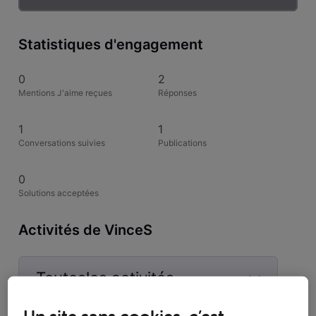
Statistiques d'engagement
0
2
Mentions J'aime reçues
Réponses
1
1
Conversations suivies
Publications
0
Solutions acceptées
Activités de VinceS
Toutesles activités
Selected