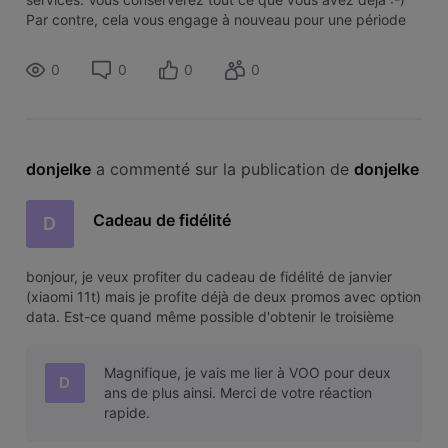
Par contre, cela vous engage à nouveau pour une période
de 24 mois avec votre abonnement. Attention que durant
cette durée,
0
0
0
0
donjelke
 a commenté sur la publication de 
donjelke
Cadeau de fidélité
D
bonjour, je veux profiter du cadeau de fidélité de janvier
(xiaomi 11t) mais je profite déjà de deux promos avec option
data. Est-ce quand même possible d'obtenir le troisième
gsm ou est ce que les promos en cours seront vraiment
supprimés comme écrit ?
Magnifique, je vais me lier à VOO pour deux
D
ans de plus ainsi. Merci de votre réaction
rapide.