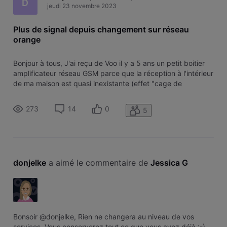
D
jeudi 23 novembre 2023
Plus de signal depuis changement sur réseau
orange
Bonjour à tous, J'ai reçu de Voo il y a 5 ans un petit boitier
amplificateur réseau GSM parce que la réception à l'intérieur
de ma maison est quasi inexistante (effet "cage de
Faraday" m'a-t-on expliqué en son temps). Ca avait résolu
le problème et fonctionnait très bien encore la semaine
273
14
0
5
dernière.
donjelke
 a aimé le commentaire de 
Jessica G
Bonsoir @donjelke, Rien ne changera au niveau de vos
services. Vous conserverez tout ce que vous avez déjà :-)