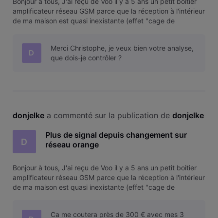
Bonjour à tous, J'ai reçu de Voo il y a 5 ans un petit boitier
amplificateur réseau GSM parce que la réception à l'intérieur
de ma maison est quasi inexistante (effet "cage de
Faraday" m'a-t-on expliqué en son temps). Ca avait résolu
le problème et fonctionnait très bien encore la semaine
Merci Christophe, je veux bien votre analyse,
dernière.
D
que dois-je contrôler ?
donjelke
 a commenté sur la publication de 
donjelke
Plus de signal depuis changement sur
D
réseau orange
Bonjour à tous, J'ai reçu de Voo il y a 5 ans un petit boitier
amplificateur réseau GSM parce que la réception à l'intérieur
de ma maison est quasi inexistante (effet "cage de
Faraday" m'a-t-on expliqué en son temps). Ca avait résolu
le problème et fonctionnait très bien encore la semaine
Ca me coutera près de 300 € avec mes 3
dernière.