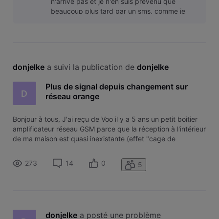
n'arrive pas et je n'en suis prévenu que
beaucoup plus tard par un sms, comme je
dois impérativement être joignable certains
donjelke
 a suivi la publication de 
donjelke
Plus de signal depuis changement sur
D
réseau orange
Bonjour à tous, J'ai reçu de Voo il y a 5 ans un petit boitier
amplificateur réseau GSM parce que la réception à l'intérieur
de ma maison est quasi inexistante (effet "cage de
Faraday" m'a-t-on expliqué en son temps). Ca avait résolu
le problème et fonctionnait très bien encore la semaine
273
14
0
5
dernière.
donjelke
 a posté une problème