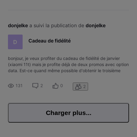
donjelke
 a suivi la publication de 
donjelke
Cadeau de fidélité
D
bonjour, je veux profiter du cadeau de fidélité de janvier
(xiaomi 11t) mais je profite déjà de deux promos avec option
data. Est-ce quand même possible d'obtenir le troisième
gsm ou est ce que les promos en cours seront vraiment
supprimés comme écrit ?
131
2
0
2
Charger plus...