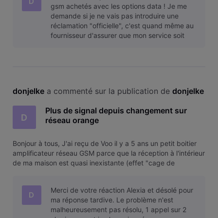
D
gsm achetés avec les options data ! Je me
demande si je ne vais pas introduire une
réclamation "officielle", c'est quand même au
fournisseur d'assurer que mon service soit
adéquat, et la solution technique exis
donjelke
 a commenté sur la publication de 
donjelke
Plus de signal depuis changement sur
D
réseau orange
Bonjour à tous, J'ai reçu de Voo il y a 5 ans un petit boitier
amplificateur réseau GSM parce que la réception à l'intérieur
de ma maison est quasi inexistante (effet "cage de
Faraday" m'a-t-on expliqué en son temps). Ca avait résolu
le problème et fonctionnait très bien encore la semaine
Merci de votre réaction Alexia et désolé pour
dernière.
D
ma réponse tardive. Le problème n'est
malheureusement pas résolu, 1 appel sur 2