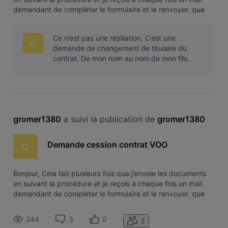
demandant de compléter le formulaire et le renvoyer. que
faut-il faire pour que ma demande soit traitée. Je tourne en
boucle. Merci.
Ce n’est pas une résiliation. C’est une
G
demande de changement de titulaire du
contrat. De mon nom au nom de mon fils.
gromer1380
 a suivi la publication de 
gromer1380
Demande cession contrat VOO
G
Bonjour, Cela fait plusieurs fois que j’envoie les documents
en suivant la procédure et je reçois à chaque fois un mail
demandant de compléter le formulaire et le renvoyer. que
faut-il faire pour que ma demande soit traitée. Je tourne en
boucle. Merci.
244
3
0
3