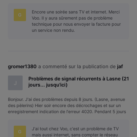
incluant le week-end dernier c'était impossible de regarder
quoi que ce soit... On m'a gentiment proposé une note de
Encore une soirée sans TV et internet. Merci
crédit
G
Voo. Il y aura sûrement pas de problème
technique pour nous envoyer la facture pour
un service non rendu.
gromer1380
 a commenté sur la publication de 
jaf
Problèmes de signal récurrents à Lasne (21
J
jours... jusqu'ici)
Bonjour. J'ai des problèmes depuis 8 jours. (Lasne, avenue
des pèlerins) Hier soir encore des décrochages et sur un
enregistrement indication de l'erreur 4020. Pendant 5 jours
incluant le week-end dernier c'était impossible de regarder
quoi que ce soit... On m'a gentiment proposé une note de
J'ai tout chez Voo, c'est un problème de TV
crédit
G
mais aussi internet, sans compter le réseau