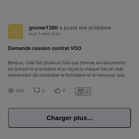
gromer1380
 a posté une problème
G
jeudi 7 mars 2024
Demande cession contrat VOO
Bonjour, Cela fait plusieurs fois que j’envoie les documents
en suivant la procédure et je reçois à chaque fois un mail
demandant de compléter le formulaire et le renvoyer. que
faut-il faire pour que ma demande soit traitée. Je tourne en
boucle. Merci.
244
3
0
3
Charger plus...