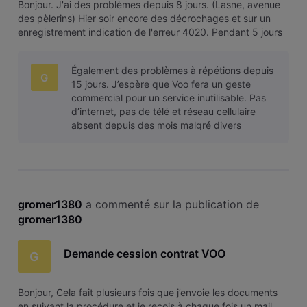
Bonjour. J'ai des problèmes depuis 8 jours. (Lasne, avenue
des pèlerins) Hier soir encore des décrochages et sur un
enregistrement indication de l'erreur 4020. Pendant 5 jours
incluant le week-end dernier c'était impossible de regarder
quoi que ce soit... On m'a gentiment proposé une note de
Également des problèmes à répétions depuis
crédit
G
15 jours. J’espère que Voo fera un geste
commercial pour un service inutilisable. Pas
d’internet, pas de télé et réseau cellulaire
absent depuis des mois malgré divers
plaintes. Route de l’Etat à Lasne. Un c
gromer1380
 a commenté sur la publication de 
gromer1380
Demande cession contrat VOO
G
Bonjour, Cela fait plusieurs fois que j’envoie les documents
en suivant la procédure et je reçois à chaque fois un mail