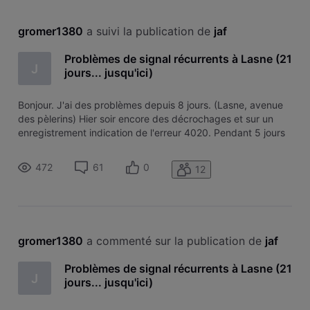
gromer1380
 a suivi la publication de 
jaf
Problèmes de signal récurrents à Lasne (21
J
jours... jusqu'ici)
Bonjour. J'ai des problèmes depuis 8 jours. (Lasne, avenue
des pèlerins) Hier soir encore des décrochages et sur un
enregistrement indication de l'erreur 4020. Pendant 5 jours
incluant le week-end dernier c'était impossible de regarder
quoi que ce soit... On m'a gentiment proposé une note de
472
61
0
12
crédit
gromer1380
 a commenté sur la publication de 
jaf
Problèmes de signal récurrents à Lasne (21
J
jours... jusqu'ici)