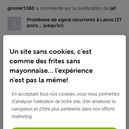
Toutesles
gromer1380
 a commenté sur la publication de 
jaf
activités
Problèmes de signal récurrents à Lasne (21
J
jours... jusqu'ici)
Bonjour. J'ai des problèmes depuis 8 jours. (Lasne, avenue
des pèlerins) Hier soir encore des décrochages et sur un
Un site sans cookies, c’est
enregistrement indication de l'erreur 4020. Pendant 5 jours
incluant le week-end dernier c'était impossible de regarder
comme des frites sans
quoi que ce soit... On m'a gentiment proposé une note de
Aucunes perturbations pour la réception de la
crédit
mayonnaise… l’expérience
G
facture afin de payer un service désastreux
depuis plus de 2 semaines !!!!
n’est pas la même!
En acceptant tous nos cookies, vous nous permettez
d’analyser l’utilisation de notre site, d’en améliorer la
navigation et d’être plus pertinents dans nos efforts
gromer1380
 a commenté sur la publication de 
jaf
marketing.
Problèmes de signal récurrents à Lasne (21
J