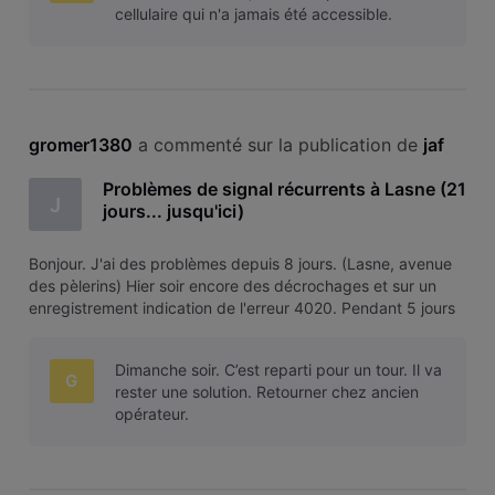
cellulaire qui n'a jamais été accessible.
gromer1380
 a commenté sur la publication de 
jaf
Problèmes de signal récurrents à Lasne (21
J
jours... jusqu'ici)
Bonjour. J'ai des problèmes depuis 8 jours. (Lasne, avenue
des pèlerins) Hier soir encore des décrochages et sur un
enregistrement indication de l'erreur 4020. Pendant 5 jours
incluant le week-end dernier c'était impossible de regarder
quoi que ce soit... On m'a gentiment proposé une note de
Dimanche soir. C’est reparti pour un tour. Il va
crédit
G
rester une solution. Retourner chez ancien
opérateur.