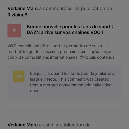
Verlaine Marc
 a commenté sur la publication de 
RizlaineB
Bonne nouvelle pour les fans de sport :
R
DAZN arrive sur vos chaînes VOO !
VOO enrichit son offre sport et permettra de suivre le
football belge dès la saison prochaine, ainsi qu’un large
choix de compétitions internationales. 😊 Quels contenus
seront disponibles ? Vous pourrez profiter de : Football
belge : Jupiler Pro League, Challenger Pro League, Women
Bonjour , à quand les tarifs pour la jupiler pro
Super League Gra
VM
league ? Note: This comment was created
from a merged conversation originally titled
dazn
Verlaine Marc
 a suivi la publication de 