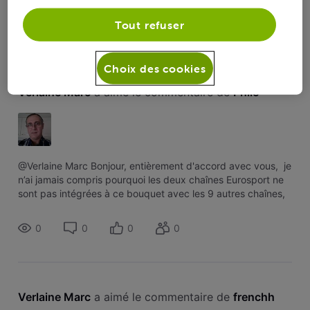
0
0
0
0
Tout refuser
Choix des cookies
Verlaine Marc
 a aimé le commentaire de 
Philo
@Verlaine Marc Bonjour, entièrement d'accord avec vous, je
n’ai jamais compris pourquoi les deux chaînes Eurosport ne
sont pas intégrées à ce bouquet avec les 9 autres chaînes,
surtout depuis qu'orange a absorbé Voo et que chez
Orange, les deu
0
0
0
0
Verlaine Marc
 a aimé le commentaire de 
frenchh