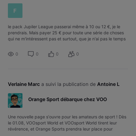
F
le pack Jupiler League passerai même à 10 ou 12 €, je le
prendrais. Mais payer 25 € pour toute une série de choses
qui ne m'intéressent pas et surtout, que je n'ai pas le temps
de regarder, c'est totalement stupide. Quand j'achète une
nouvelle voitu
0
0
0
0
Verlaine Marc
 a suivi la publication de 
Antoine L
Orange Sport débarque chez VOO
Une nouvelle page s'ouvre pour les amateurs de sport ! Dès
le 01.08, VOOsport World et VOOsport World tirent leur
révérence, et Orange Sports prendra leur place pour
enrichir notre catalogue avec une offre unique réunissant le