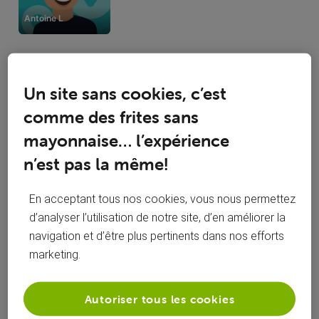
Antoine L
Un site sans cookies, c’est
Activités de Verlaine Marc
comme des frites sans
mayonnaise… l’expérience
Toutesles activités
n’est pas la même!
Selected
Toutesles
En acceptant tous nos cookies, vous nous permettez
Verlaine Marc
 a aimé le commentaire de 
Blaugrana
activités
d’analyser l’utilisation de notre site, d’en améliorer la
navigation et d’être plus pertinents dans nos efforts
B
marketing.
Je ne comprends pas pourquoi orange diffuse eurosport et
pas Voo ... c'est pourtant la meme enteprise a présent (
Autoriser tous les cookies
pourquoi pas les mettre dans l option orange sport )