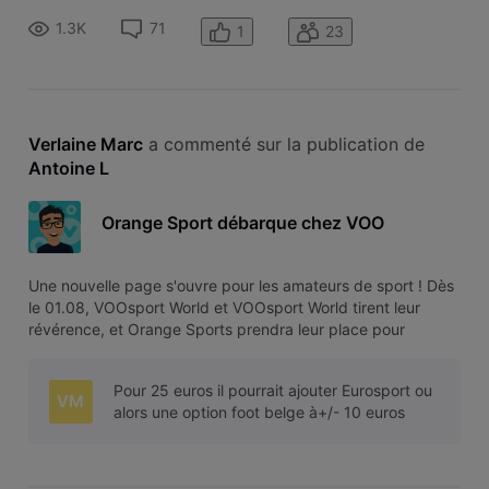
football belge, les plus grands championnats européens et
1.3K
71
1
23
de nombreuses c
Verlaine Marc
 a commenté sur la publication de 
Antoine L
Orange Sport débarque chez VOO
Une nouvelle page s'ouvre pour les amateurs de sport ! Dès
le 01.08, VOOsport World et VOOsport World tirent leur
révérence, et Orange Sports prendra leur place pour
enrichir notre catalogue avec une offre unique réunissant le
football belge, les plus grands championnats européens et
Pour 25 euros il pourrait ajouter Eurosport ou
de nombreuses c
VM
alors une option foot belge à+/- 10 euros