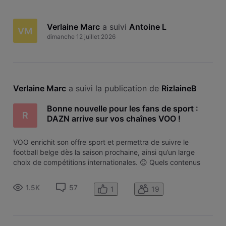
Verlaine Marc
 a suivi 
Antoine L
VM
dimanche 12 juillet 2026
Verlaine Marc
 a suivi la publication de 
RizlaineB
Bonne nouvelle pour les fans de sport :
R
DAZN arrive sur vos chaînes VOO !
VOO enrichit son offre sport et permettra de suivre le
football belge dès la saison prochaine, ainsi qu’un large
choix de compétitions internationales. 😊 Quels contenus
seront disponibles ? Vous pourrez profiter de : Football
belge : Jupiler Pro League, Challenger Pro League, Women
1.5K
57
1
19
Super League Gra