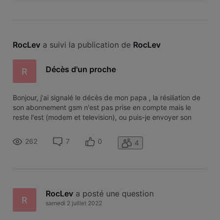
RocLev
 a suivi la publication de 
RocLev
Décès d'un proche
R
Bonjour, j'ai signalé le décès de mon papa , la résiliation de
son abonnement gsm n'est pas prise en compte mais le
reste l'est (modem et television), ou puis-je envoyer son
acte de décès svp merci d'avance pour votre aide
262
7
0
4
RocLev
 a posté une question
R
samedi 2 juillet 2022