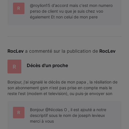
@roylion15 d'accord mais c'est mon numero
R
perso de client vu que je suis chez voo
également Et non celui de mon pere
RocLev
 a commenté sur la publication de 
RocLev
Décès d'un proche
R
Bonjour, j'ai signalé le décès de mon papa , la résiliation de
son abonnement gsm n'est pas prise en compte mais le
reste l'est (modem et television), ou puis-je envoyer son
acte de décès svp merci d'avance pour votre aide
Bonjour @Nicolas O , il est ajouté a notre
R
descriptif sous le nom de joseph levieux
merci à vous