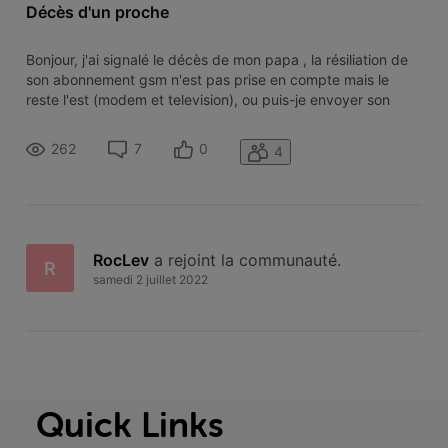
Décès d'un proche
Bonjour, j'ai signalé le décès de mon papa , la résiliation de
son abonnement gsm n'est pas prise en compte mais le
reste l'est (modem et television), ou puis-je envoyer son
acte de décès svp merci d'avance pour votre aide
262
7
0
4
RocLev
 a rejoint la communauté.
R
samedi 2 juillet 2022
Quick Links