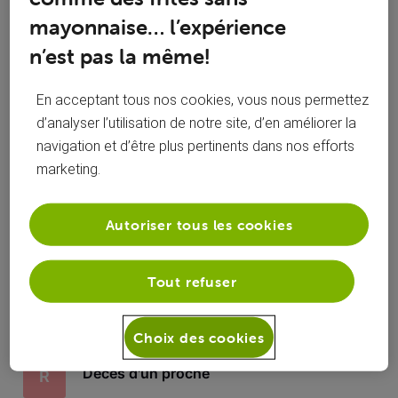
Toutesles
mayonnaise… l’expérience
RocLev
 a commenté sur la publication de 
RocLev
activités
n’est pas la même!
Décès d'un proche
R
En acceptant tous nos cookies, vous nous permettez
Bonjour, j'ai signalé le décès de mon papa , la résiliation de
d’analyser l’utilisation de notre site, d’en améliorer la
son abonnement gsm n'est pas prise en compte mais le
navigation et d’être plus pertinents dans nos efforts
reste l'est (modem et television), ou puis-je envoyer son
marketing.
acte de décès svp merci d'avance pour votre aide
Voilà. C'est fait. Merci à tous
R
Autoriser tous les cookies
Tout refuser
RocLev
 a commenté sur la publication de 
RocLev
Choix des cookies
Décès d'un proche
R