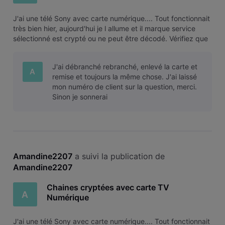
​J'ai une télé Sony avec carte numérique.... Tout fonctionnait
très bien hier, aujourd'hui je l allume et il marque service
sélectionné est crypté ou ne peut être décodé. Vérifiez que
le module CA et la carte à puce ont été correctement
insérés.​ ​Je n'ai rien touché.... La carte est toujours bien e
J'ai débranché rebranché, enlevé la carte et
A
remise et toujours la même chose. J'ai laissé
mon numéro de client sur la question, merci.
Sinon je sonnerai
Amandine2207
 a suivi la publication de 
Amandine2207
Chaines cryptées avec carte TV
A
Numérique
​J'ai une télé Sony avec carte numérique.... Tout fonctionnait