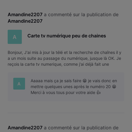
Amandine2207
 a commenté sur la publication de 
Amandine2207
Carte tv numérique peu de chaines
A
Bonjour, J'ai mis à jour la télé et la recherche de chaînes il y
a un mois suite au passage du numérique, jusque là OK. Je
reçois la carte tv numerique, comme j'ai déjà fait une
recherche de chaînes, je suis passée directement à
l'activation. Sauf que je n'ai que les chaînes radio à partir du
Aaaaa mais ça je sais faire 😁 je vais donc en
40 a 5
A
mettre quelques unes après le numéro 20 😁
Merci à vous tous pour votre aide 👍
Amandine2207
 a commenté sur la publication de 