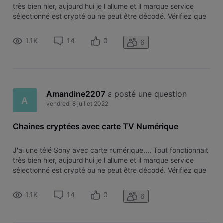
très bien hier, aujourd'hui je l allume et il marque service
sélectionné est crypté ou ne peut être décodé. Vérifiez que
le module CA et la carte à puce ont été correctement
insérés.​ ​Je n'ai rien touché.... La carte est toujours bien e
1.1K
14
0
6
Amandine2207
 a posté une question
A
vendredi 8 juillet 2022
Chaines cryptées avec carte TV Numérique
​J'ai une télé Sony avec carte numérique.... Tout fonctionnait
très bien hier, aujourd'hui je l allume et il marque service
sélectionné est crypté ou ne peut être décodé. Vérifiez que
le module CA et la carte à puce ont été correctement
insérés.​ ​Je n'ai rien touché.... La carte est toujours bien e
1.1K
14
0
6