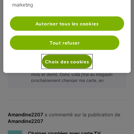
marketing.
Chaines cryptées avec carte TV
A
Numérique
Autoriser tous les cookies
​J'ai une télé Sony avec carte numérique.... Tout fonctionnait
très bien hier, aujourd'hui je l allume et il marque service
sélectionné est crypté ou ne peut être décodé. Vérifiez que
Tout refuser
le module CA et la carte à puce ont été correctement
insérés.​ ​Je n'ai rien touché.... La carte est toujours bien e
Après avoir eu un technicien au téléphone, il
A
Choix des cookies
m'a dit d'aller changer ma carte qui semble
défectueuse 😉 (je l'ai seulement depuis 1
mois et demi). Donc voilà j'irai au magasin
prochainement changer ma carte, en
attendant je l'ai enlevé et j'ai les c
Amandine2207
 a commenté sur la publication de 
Amandine2207
Chaines cryptées avec carte TV