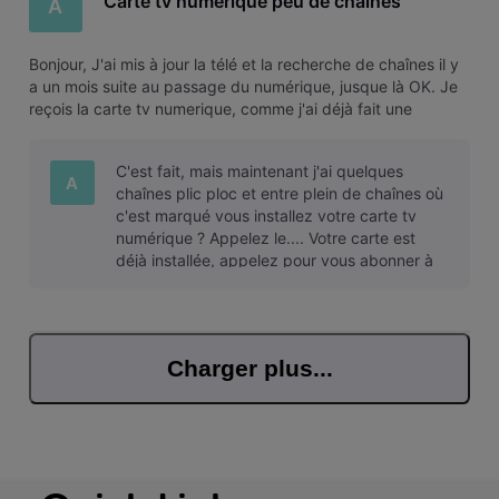
Carte tv numérique peu de chaines
A
Bonjour, J'ai mis à jour la télé et la recherche de chaînes il y
a un mois suite au passage du numérique, jusque là OK. Je
reçois la carte tv numerique, comme j'ai déjà fait une
recherche de chaînes, je suis passée directement à
l'activation. Sauf que je n'ai que les chaînes radio à partir du
C'est fait, mais maintenant j'ai quelques
40 a 5
A
chaînes plic ploc et entre plein de chaînes où
c'est marqué vous installez votre carte tv
numérique ? Appelez le.... Votre carte est
déjà installée, appelez pour vous abonner à
cette chaîne
Charger plus...