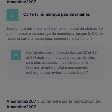
Amandine2207
Carte tv numérique peu de chaines
A
Bonjour, J'ai mis à jour la télé et la recherche de chaînes il y
a un mois suite au passage du numérique, jusque là OK. Je
reçois la carte tv numerique, comme j'ai déjà fait une
recherche de chaînes, je suis passée directement à
l'activation. Sauf que je n'ai que les chaînes radio à partir du
Oui j'ai bien ces chaînes la (jusque 20 et 80
40 a 5
A
et 90) mais comme vous dites, après elles
sont plus espacées.... Je dois donc ré
initialiser avant de refaire une nouvelle
recherche pour éviter tous ces trous ?
Comment fait on une remise à 0 ?
Amandine2207
 a commenté sur la publication de 
Amandine2207