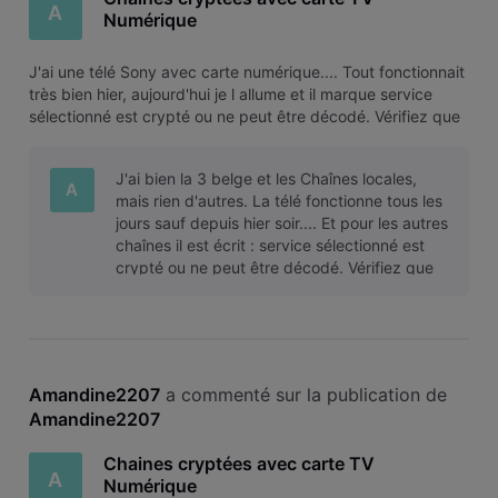
A
Numérique
​J'ai une télé Sony avec carte numérique.... Tout fonctionnait
très bien hier, aujourd'hui je l allume et il marque service
sélectionné est crypté ou ne peut être décodé. Vérifiez que
le module CA et la carte à puce ont été correctement
insérés.​ ​Je n'ai rien touché.... La carte est toujours bien e
J'ai bien la 3 belge et les Chaînes locales,
A
mais rien d'autres. La télé fonctionne tous les
jours sauf depuis hier soir.... Et pour les autres
chaînes il est écrit : service sélectionné est
crypté ou ne peut être décodé. Vérifiez que
le module CA e
Amandine2207
 a commenté sur la publication de 
Amandine2207
Chaines cryptées avec carte TV
A
Numérique