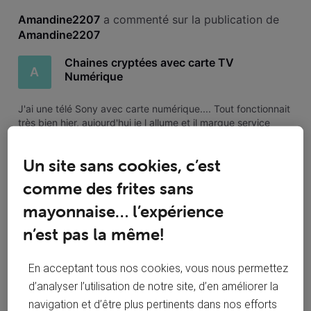
Toutesles
Amandine2207
 a commenté sur la publication de 
activités
Amandine2207
Chaines cryptées avec carte TV
A
Numérique
​J'ai une télé Sony avec carte numérique.... Tout fonctionnait
très bien hier, aujourd'hui je l allume et il marque service
sélectionné est crypté ou ne peut être décodé. Vérifiez que
le module CA et la carte à puce ont été correctement
Un site sans cookies, c’est
insérés.​ ​Je n'ai rien touché.... La carte est toujours bien e
Oui j'ai essayé avec le technicien en ligne qui
A
comme des frites sans
a même pris le contrôle de ma caméra pour
suivre en même temps
mayonnaise… l’expérience
n’est pas la même!
En acceptant tous nos cookies, vous nous permettez
Amandine2207
 a commenté sur la publication de 
d’analyser l’utilisation de notre site, d’en améliorer la
Amandine2207
navigation et d’être plus pertinents dans nos efforts