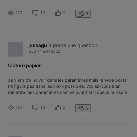
nouveau recevoir l’entièreté de mes facture par la poste.
Merci JOSSE Guy
101
10
0
5
jossegu
 a posté une question
J
jeudi 14 avril 2022
facture papier
Je viens d’aller voir dans les paramètres mais l’envoie postal
ne figure pas dans les choix possibles. Voulez-vous bien
remettre mes paramètres comme avant afin que je puisse à
nouveau recevoir l’entièreté de mes facture par la poste.
Merci JOSSE Guy
101
10
0
5