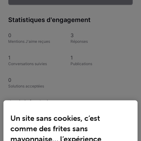
Statistiques d'engagement
0
3
Mentions J'aime reçues
Réponses
1
1
Conversations suivies
Publications
0
Solutions acceptées
Activités de jossegu
Un site sans cookies, c’est
Toutesles activités
comme des frites sans
Selected
mayonnaise… l’expérience