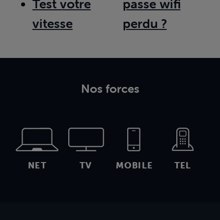
Test votre
passe wifi
vitesse
perdu ?
Nos forces
NET
TV
MOBILE
TEL