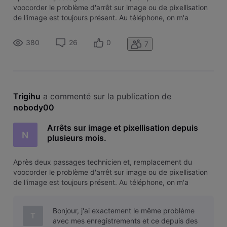
voocorder le problème d'arrêt sur image ou de pixellisation
de l'image est toujours présent. Au téléphone, on m'a
prétendu qu'une box-évasion résoudrait le problème. Je
suis loin d'en être convaincu et je trouve commercialement
380
26
0
7
déplacé de devoir pay
Trigihu
 a commenté sur la publication de 
nobody00
Arrêts sur image et pixellisation depuis
N
plusieurs mois.
Après deux passages technicien et, remplacement du
voocorder le problème d'arrêt sur image ou de pixellisation
de l'image est toujours présent. Au téléphone, on m'a
prétendu qu'une box-évasion résoudrait le problème. Je
suis loin d'en être convaincu et je trouve commercialement
Bonjour, j'ai exactement le même problème
déplacé de devoir pay
T
avec mes enregistrements et ce depuis des