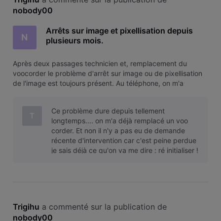
nobody00
Arrêts sur image et pixellisation depuis
N
plusieurs mois.
Après deux passages technicien et, remplacement du
voocorder le problème d'arrêt sur image ou de pixellisation
de l'image est toujours présent. Au téléphone, on m'a
prétendu qu'une box-évasion résoudrait le problème. Je
suis loin d'en être convaincu et je trouve commercialement
Ce problème dure depuis tellement
déplacé de devoir pay
T
longtemps.... on m'a déjà remplacé un voo
corder. Et non il n'y a pas eu de demande
récente d'intervention car c'est peine perdue
je sais déjà ce qu'on va me dire : ré initialiser !
Ca ne bloque pas tout le temps et
Trigihu
 a commenté sur la publication de 
nobody00