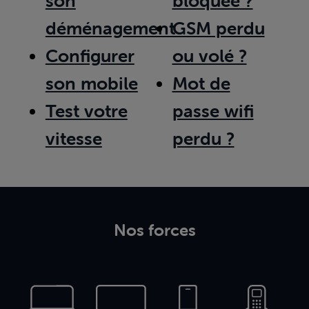
son
bloquée ?
déménagement
GSM perdu
Configurer
ou volé ?
son mobile
Mot de
Test votre
passe wifi
vitesse
perdu ?
Nos forces