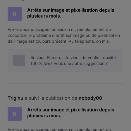
Arrêts sur image et pixellisation depuis
N
plusieurs mois.
Après deux passages technicien et, remplacement du
voocorder le problème d'arrêt sur image ou de pixellisation
de l'image est toujours présent. Au téléphone, on m'a
prétendu qu'une box-évasion résoudrait le problème. Je
suis loin d'en être convaincu et je trouve commercialement
Bonjour. Et merci. Je viens de vérifier, qualité
déplacé de devoir pay
T
100 % Avez vous une autre suggestion ?
Trigihu
 a suivi la publication de 
nobody00
Arrêts sur image et pixellisation depuis
N
plusieurs mois.
Après deux passages technicien et, remplacement du