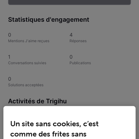
Statistiques d'engagement
0
4
Mentions J'aime reçues
Réponses
1
0
Conversations suivies
Publications
0
Solutions acceptées
Activités de Trigihu
Toutesles activités
Un site sans cookies, c’est
comme des frites sans
Selected