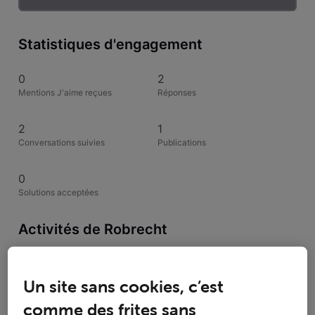
Statistiques d'engagement
0
2
Mentions J'aime reçues
Réponses
2
1
Conversations suivies
Publications
0
Solutions acceptées
Activités de Robrecht
Toutesles activités
Un site sans cookies, c’est
Selected
comme des frites sans