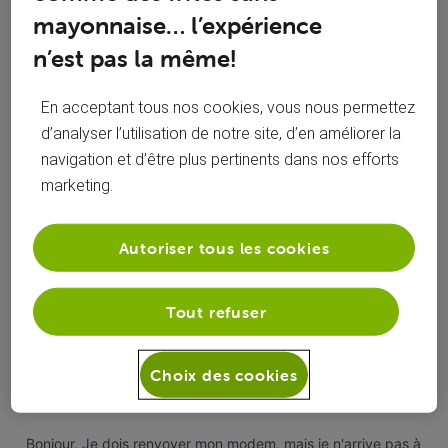
Toutesles
mayonnaise… l’expérience
Robrecht
 a suivi la publication de 
Robrecht
activités
n’est pas la même!
Pas d'étiquette pour Retour de matériel
R
En acceptant tous nos cookies, vous nous permettez
d’analyser l’utilisation de notre site, d’en améliorer la
Bonjour, Je dois renvoyer mon modem, mais je n'arrive pas à
télécharger l'étiquette de retour. Le message d'erreur
navigation et d’être plus pertinents dans nos efforts
suivant s'affiche : «
marketing.
home.restitution.item.return.sticker.url.missing.guidance »
237
12
0
9
Autoriser tous les cookies
Tout refuser
Robrecht
 a posté une problème
R
lundi 18 mai 2026
Choix des cookies
Pas d'étiquette pour Retour de matériel
Bonjour, Je dois renvoyer mon modem, mais je n'arrive pas à