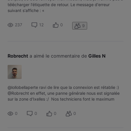
télécharger l'étiquette de retour. Le message d'erreur
suivant s'affiche : «
home.restitution.item.return.sticker.url.missing.guidance »
237
12
0
9
Robrecht
 a aimé le commentaire de 
Gilles N
@lollobellaperte ravi de lire que la connexion est rétablie :)
@Robrecht en effet, une panne générale nous est signalée
sur la zone d'Ixelles :/ Nos techniciens font le maximum
pour rétablir le signal dans les plus brefs délais.
0
0
0
0