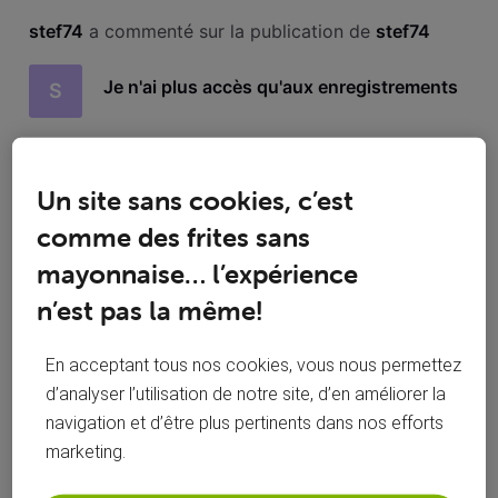
Toutesles
stef74
 a commenté sur la publication de 
stef74
activités
Je n'ai plus accès qu'aux enregistrements
S
Bonjour, comme décrit plus de catalogue VOD, BE TV,
uniquement Enregistrements qui est de toute façon vide :)
Un site sans cookies, c’est
J'ai bien sûr déjà redémarré. Merci d'avance à la
communauté.
comme des frites sans
Merci beaucoup @roylion15 , après
mayonnaise… l’expérience
S
différentes manipulations, j'ai suivi vos
conseils et ça fonctionne à nouveau. Bonne
n’est pas la même!
journée et joyeuses fêtes
En acceptant tous nos cookies, vous nous permettez
d’analyser l’utilisation de notre site, d’en améliorer la
navigation et d’être plus pertinents dans nos efforts
marketing.
stef74
 a suivi la publication de 
stef74