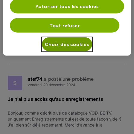
Je n'ai plus accès qu'aux enregistrements
S
Autoriser tous les cookies
Bonjour, comme décrit plus de catalogue VOD, BE TV,
Tout refuser
uniquement Enregistrements qui est de toute façon vide :)
J'ai bien sûr déjà redémarré. Merci d'avance à la
communauté.
Choix des cookies
65
2
0
2
stef74
 a posté une problème
S
vendredi 20 décembre 2024
Je n'ai plus accès qu'aux enregistrements
Bonjour, comme décrit plus de catalogue VOD, BE TV,
uniquement Enregistrements qui est de toute façon vide :)
J'ai bien sûr déjà redémarré. Merci d'avance à la
communauté.