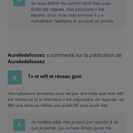
A
de nous libérer du contrat sans frais pour
éviter les vagues, plus personne n me
repond. ni ici, ni au mail envoyer il y a
maintenant 1semaine et auxquel on envois
une réponse automatique, on vous répondra
dan
Aureliedefossez
 a commenté sur la publication de 
Aureliedefossez
Tv et wifi et réseau gsm
A
Voici plusieurs semaines pour ne pas dire mois que mon wifi
est médiocre et la télévision il est impossible de regarder un
film une série ou même une publicité sans avoir des
coupures au niveau des pixels. technicien déjà venu, rien à
changé. Au téléphone on me dit problème sur le réseau faut
Je modère déjà mes propos par rapport à ce
patien
A
que je pense. Ça va faire 3mois qu on me