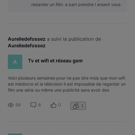
regarder un film. a part prendre l argent vous
êtes des incapables, des
Aureliedefossez
 a suivi la publication de 
Aureliedefossez
Tv et wifi et réseau gsm
A
Voici plusieurs semaines pour ne pas dire mois que mon wifi
est médiocre et la télévision il est impossible de regarder un
film une série ou même une publicité sans avoir des
coupures au niveau des pixels. technicien déjà venu, rien à
changé. Au téléphone on me dit problème sur le réseau faut
99
6
0
3
patien