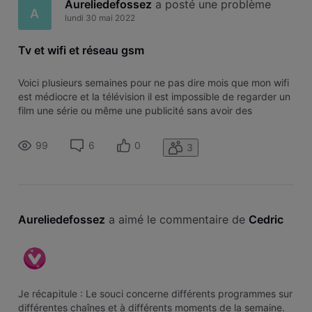
Aureliedefossez
 a posté une problème
A
lundi 30 mai 2022
Tv et wifi et réseau gsm
Voici plusieurs semaines pour ne pas dire mois que mon wifi
est médiocre et la télévision il est impossible de regarder un
film une série ou même une publicité sans avoir des
coupures au niveau des pixels. technicien déjà venu, rien à
changé. Au téléphone on me dit problème sur le réseau faut
99
6
0
3
patien
Aureliedefossez
 a aimé le commentaire de 
Cedric
Je récapitule : Le souci concerne différents programmes sur
différentes chaînes et à différents moments de la semaine.