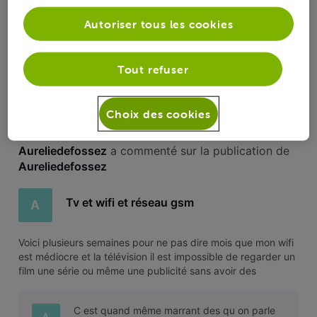
Bonjour, voilà j ai un pack trio avec contrat jusque juin car
Autoriser tous les cookies
cadeau tv à la mise en service. ma question est, est ce que
je peux changer de fournisseur pour les gsm sans devoir
payer un supplément pour la tv reçue en cadeau??? merci
Tout refuser
79
2
0
3
Choix des cookies
Aureliedefossez
 a commenté sur la publication de 
Aureliedefossez
Tv et wifi et réseau gsm
A
Voici plusieurs semaines pour ne pas dire mois que mon wifi
est médiocre et la télévision il est impossible de regarder un
film une série ou même une publicité sans avoir des
coupures au niveau des pixels. technicien déjà venu, rien à
changé. Au téléphone on me dit problème sur le réseau faut
C est quand même marrant des qu on parle
patien