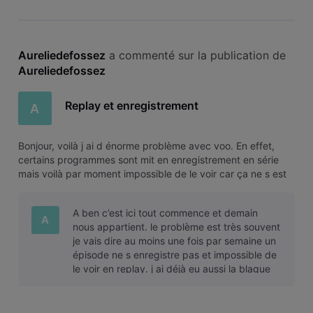
Aureliedefossez
 a commenté sur la publication de 
Aureliedefossez
Replay et enregistrement
A
Bonjour, voilà j ai d énorme problème avec voo. En effet,
certains programmes sont mit en enregistrement en série
mais voilà par moment impossible de le voir car ça ne s est
pas enregistrer. Soit l enregistrement se retire ou bien il
saute un jour. ensuite le replay une vrai merde, en effet
A ben c’est ici tout commence et demain
impossib
A
nous appartient. le problème est très souvent
je vais dire au moins une fois par semaine un
épisode ne s enregistre pas et impossible de
le voir en replay. j ai déjà eu aussi la blague
avec vendredi tout e