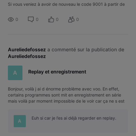
Si vous veniez à avoir de nouveau le code 9001 à partir de
maintenant, indiquez-le-nous afin que l'on en fasse part au
service conc
0
0
0
0
Aureliedefossez
 a commenté sur la publication de 
Aureliedefossez
Replay et enregistrement
A
Bonjour, voilà j ai d énorme problème avec voo. En effet,
certains programmes sont mit en enregistrement en série
mais voilà par moment impossible de le voir car ça ne s est
pas enregistrer. Soit l enregistrement se retire ou bien il
saute un jour. ensuite le replay une vrai merde, en effet
Euh si car je l’es ai déjà regarder en replay.
impossib
A