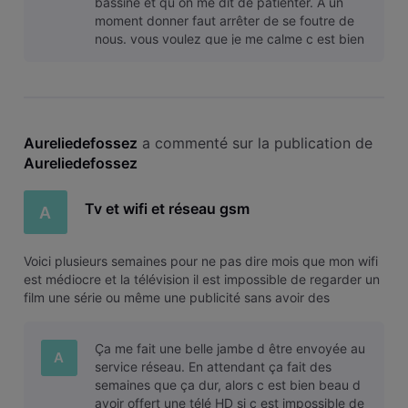
bassine et qu on me dit de patienter. A un
moment donner faut arrêter de se foutre de
nous. vous voulez que je me calme c est bien
simple, c est simple alors, rompez
Aureliedefossez
 a commenté sur la publication de 
Aureliedefossez
Tv et wifi et réseau gsm
A
Voici plusieurs semaines pour ne pas dire mois que mon wifi
est médiocre et la télévision il est impossible de regarder un
film une série ou même une publicité sans avoir des
coupures au niveau des pixels. technicien déjà venu, rien à
changé. Au téléphone on me dit problème sur le réseau faut
Ça me fait une belle jambe d être envoyée au
patien
A
service réseau. En attendant ça fait des
semaines que ça dur, alors c est bien beau d
avoir offert une télé HD si c est impossible de