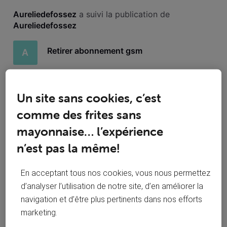
Toutesles
Aureliedefossez
 a suivi la publication de 
activités
Aureliedefossez
Retirer abonnement gsm
A
Bonjour, voilà j ai un pack trio avec contrat jusque juin car
cadeau tv à la mise en service. ma question est, est ce que
Un site sans cookies, c’est
je peux changer de fournisseur pour les gsm sans devoir
payer un supplément pour la tv reçue en cadeau??? merci
comme des frites sans
79
2
0
3
mayonnaise… l’expérience
n’est pas la même!
En acceptant tous nos cookies, vous nous permettez
Aureliedefossez
 a posté une question
A
d’analyser l’utilisation de notre site, d’en améliorer la
lundi 22 août 2022
navigation et d’être plus pertinents dans nos efforts
Retirer abonnement gsm
marketing.