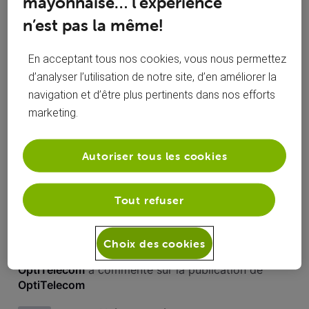
mayonnaise… l’expérience
Toutesles
OptiTelecom
 a commenté sur la publication de 
n’est pas la même!
activités
OptiTelecom
En acceptant tous nos cookies, vous nous permettez
Portabilité du numéro en gardant la
O
connexion internet VOO
d’analyser l’utilisation de notre site, d’en améliorer la
navigation et d’être plus pertinents dans nos efforts
Bonjour, Si je demande la portabilité de mon num de tél fixe
marketing.
VOO vers un autre opérateur, garderais-je bien ma
connexion internet VOO non modifiée ? Je suppose que le
pack se transforme automatiquement en contrat Internet
Autoriser tous les cookies
seul ? D'avance merci pour votre réponse. Didier
Je vous confirme que la résiliation est bien
O
automatique ! Bonne journée,
Tout refuser
Choix des cookies
OptiTelecom
 a commenté sur la publication de 
OptiTelecom