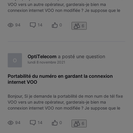
VOO vers un autre opérateur, garderais-je bien ma
connexion internet VOO non modifiée ? Je suppose que le
pack se transforme automatiquement en contrat Internet
seul ? D'avance merci pour votre réponse. Didier
94
14
0
6
OptiTelecom
 a posté une question
O
lundi 8 novembre 2021
Portabilité du numéro en gardant la connexion
internet VOO
Bonjour, Si je demande la portabilité de mon num de tél fixe
VOO vers un autre opérateur, garderais-je bien ma
connexion internet VOO non modifiée ? Je suppose que le
pack se transforme automatiquement en contrat Internet
seul ? D'avance merci pour votre réponse. Didier
94
14
0
6