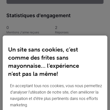
Statistiques d'engagement
0
2
Mentions J'aime reçues
Réponses
3
2
Un site sans cookies, c’est
Conversations suivies
Publications
comme des frites sans
0
mayonnaise… l’expérience
Solutions acceptées
n’est pas la même!
Activités de espana
En acceptant tous nos cookies, vous nous permettez
d’analyser l’utilisation de notre site, d’en améliorer la
Toutesles activités
navigation et d’être plus pertinents dans nos efforts
marketing.
Selected