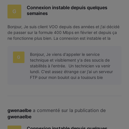
Connexion instable depuis quelques
G
semaines
Bonjour, Je suis client VOO depuis des années et j'ai décidé
de passer sur la formule 400 Mbps en février et depuis ça
ne fonctionne plus bien. La connexion est instable et la
vitesse varie en permanence. Sur ma Xbox le
téléchargement passe de 150MBps à 5Mbps en
Bonjour, Je viens d'appeler le service
permanence, ce qui est très étrange,
G
technique et visiblement y'a des soucis de
stabilités à l'entrée. Un technicien va venir
lundi. C'est assez étrange car j'ai un serveur
FTP pour mon boulot qui a toujours bie
gwenaelbe
 a commenté sur la publication de 
gwenaelbe
Connexion instable depuis quelques