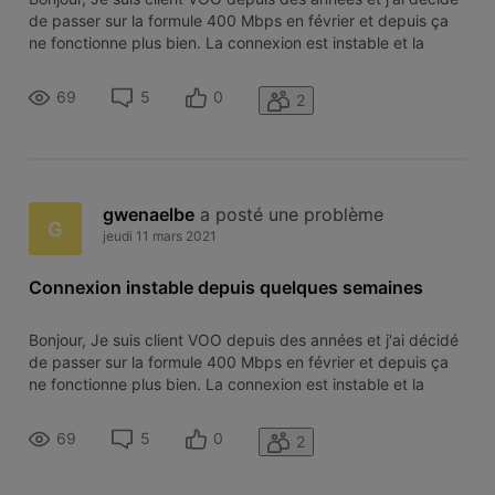
de passer sur la formule 400 Mbps en février et depuis ça
ne fonctionne plus bien. La connexion est instable et la
vitesse varie en permanence. Sur ma Xbox le
téléchargement passe de 150MBps à 5Mbps en
69
5
0
2
permanence, ce qui est très étrange,
gwenaelbe
 a posté une problème
G
jeudi 11 mars 2021
Connexion instable depuis quelques semaines
Bonjour, Je suis client VOO depuis des années et j'ai décidé
de passer sur la formule 400 Mbps en février et depuis ça
ne fonctionne plus bien. La connexion est instable et la
vitesse varie en permanence. Sur ma Xbox le
téléchargement passe de 150MBps à 5Mbps en
69
5
0
2
permanence, ce qui est très étrange,