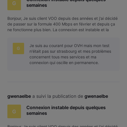
G
semaines
Bonjour, Je suis client VOO depuis des années et j'ai décidé
de passer sur la formule 400 Mbps en février et depuis ça
ne fonctionne plus bien. La connexion est instable et la
vitesse varie en permanence. Sur ma Xbox le
téléchargement passe de 150MBps à 5Mbps en
Je suis au courant pour OVH mais mon test
permanence, ce qui est très étrange,
G
n'était pas sur strasbourg et mes problèmes
concernent tous mes services et ma
connexion qui oscille en permanence.
gwenaelbe
 a suivi la publication de 
gwenaelbe
Connexion instable depuis quelques
G
semaines
Bonjour, Je suis client VOO depuis des années et j'ai décidé