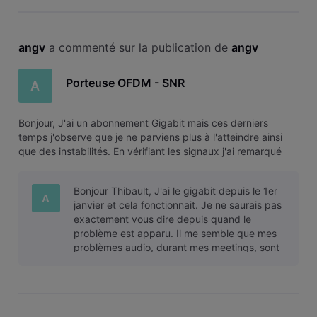
angv
 a commenté sur la publication de 
angv
Porteuse OFDM - SNR
A
Bonjour, J'ai un abonnement Gigabit mais ces derniers
temps j'observe que je ne parviens plus à l'atteindre ainsi
que des instabilités. En vérifiant les signaux j'ai remarqué
que la porteuse OFDM est à 0 db de SNR. Est-ce normal ?
Merci d'avance, A.
Bonjour Thibault, J'ai le gigabit depuis le 1er
A
janvier et cela fonctionnait. Je ne saurais pas
exactement vous dire depuis quand le
problème est apparu. Il me semble que mes
problèmes audio, durant mes meetings, sont
apparus il y a deux semaines