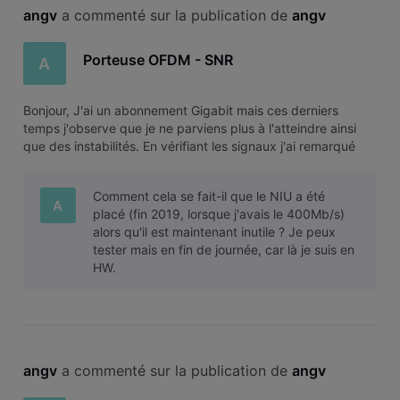
angv
 a commenté sur la publication de 
angv
Porteuse OFDM - SNR
A
Bonjour, J'ai un abonnement Gigabit mais ces derniers
temps j'observe que je ne parviens plus à l'atteindre ainsi
que des instabilités. En vérifiant les signaux j'ai remarqué
que la porteuse OFDM est à 0 db de SNR. Est-ce normal ?
Merci d'avance, A.
Comment cela se fait-il que le NIU a été
A
placé (fin 2019, lorsque j'avais le 400Mb/s)
alors qu'il est maintenant inutile ? Je peux
tester mais en fin de journée, car là je suis en
HW.
angv
 a commenté sur la publication de 
angv