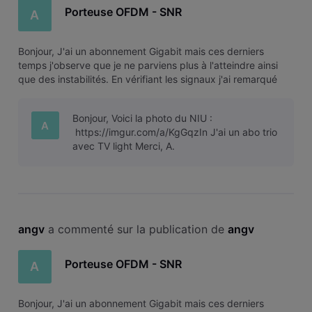
Porteuse OFDM - SNR
A
Bonjour, J'ai un abonnement Gigabit mais ces derniers
temps j'observe que je ne parviens plus à l'atteindre ainsi
que des instabilités. En vérifiant les signaux j'ai remarqué
que la porteuse OFDM est à 0 db de SNR. Est-ce normal ?
Merci d'avance, A.
Bonjour, Voici la photo du NIU :
A
https://imgur.com/a/KgGqzIn J'ai un abo trio
avec TV light Merci, A.
angv
 a commenté sur la publication de 
angv
Porteuse OFDM - SNR
A
Bonjour, J'ai un abonnement Gigabit mais ces derniers