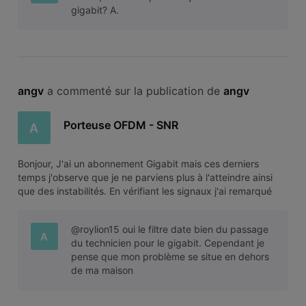
gigabit? A.
angv
 a commenté sur la publication de 
angv
Porteuse OFDM - SNR
A
Bonjour, J'ai un abonnement Gigabit mais ces derniers
temps j'observe que je ne parviens plus à l'atteindre ainsi
que des instabilités. En vérifiant les signaux j'ai remarqué
que la porteuse OFDM est à 0 db de SNR. Est-ce normal ?
Merci d'avance, A.
@roylion15 oui le filtre date bien du passage
A
du technicien pour le gigabit. Cependant je
pense que mon problème se situe en dehors
de ma maison