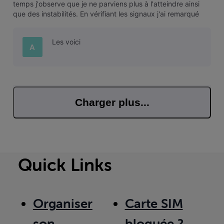
temps j'observe que je ne parviens plus à l'atteindre ainsi
que des instabilités. En vérifiant les signaux j'ai remarqué
que la porteuse OFDM est à 0 db de SNR. Est-ce normal ?
Merci d'avance, A.
Les voici
A
Charger plus...
Quick Links
Organiser
Carte SIM
son
bloquée ?