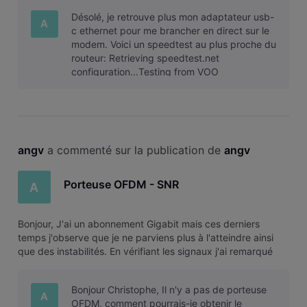
Merci d'avance, A.
Désolé, je retrouve plus mon adaptateur usb-
A
c ethernet pour me brancher en direct sur le
modem. Voici un speedtest au plus proche du
routeur: Retrieving speedtest.net
configuration...Testing from VOO
()...Retrieving speedtest.net server list...Sel
angv
 a commenté sur la publication de 
angv
Porteuse OFDM - SNR
A
Bonjour, J'ai un abonnement Gigabit mais ces derniers
temps j'observe que je ne parviens plus à l'atteindre ainsi
que des instabilités. En vérifiant les signaux j'ai remarqué
que la porteuse OFDM est à 0 db de SNR. Est-ce normal ?
Merci d'avance, A.
Bonjour Christophe, Il n'y a pas de porteuse
A
OFDM, comment pourrais-je obtenir le