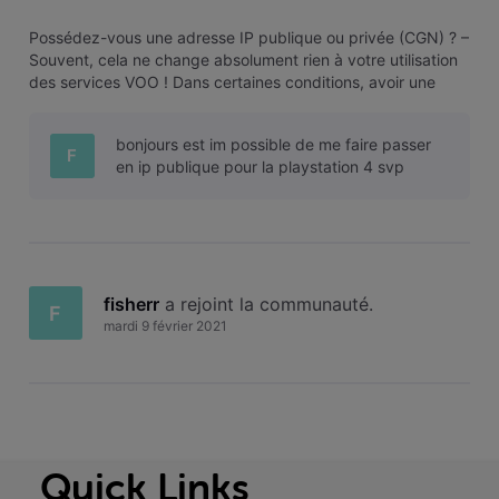
Possédez-vous une adresse IP publique ou privée (CGN) ? –
Souvent, cela ne change absolument rien à votre utilisation
des services VOO ! Dans certaines conditions, avoir une
adresse IP publique peut toutefois être utile. On vous
explique tout ! Avez-vous une adresse IP publique ou privée
bonjours est im possible de me faire passer
? Pour conn
F
en ip publique pour la playstation 4 svp
fisherr
 a rejoint la communauté.
F
mardi 9 février 2021
Quick Links