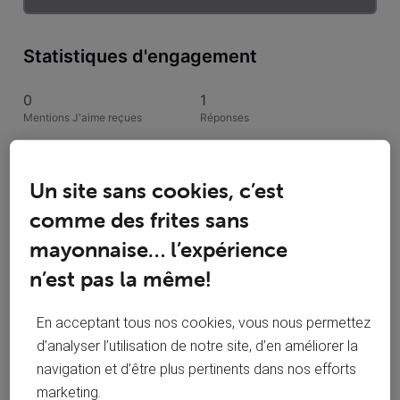
Statistiques d'engagement
0
1
Mentions J'aime reçues
Réponses
1
0
Conversations suivies
Publications
Un site sans cookies, c’est
comme des frites sans
0
mayonnaise… l’expérience
Solutions acceptées
n’est pas la même!
Activités de fisherr
En acceptant tous nos cookies, vous nous permettez
d’analyser l’utilisation de notre site, d’en améliorer la
Toutesles activités
navigation et d’être plus pertinents dans nos efforts
Selected
marketing.